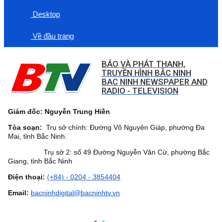
Desktop
Về đầu trang
BÁO VÀ PHÁT THANH,
TRUYỀN HÌNH BẮC NINH
BAC NINH NEWSPAPER AND
RADIO - TELEVISION
Giám đốc: Nguyễn Trung Hiền
Tòa soạn:
Trụ sở chính: Đường Võ Nguyên Giáp, phường Đa
Mai, tỉnh Bắc Ninh.
Trụ sở 2: số 49 Đường Nguyễn Văn Cừ, phường Bắc
Giang, tỉnh Bắc Ninh
Điện thoại:
(+84) - 0204 - 3854404
Email:
bacninhdigital@bacninhtv.vn