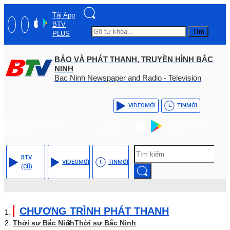
Tải App
BTV
Tìm
PLUS
BÁO VÀ PHÁT THANH, TRUYỀN HÌNH BẮC
NINH
Bac Ninh Newspaper and Radio - Television
VIDEO
MỚI
TIN
MỚI
Hotline: (+84) - 0204 -
Tải App BTV
3555568
PLUS
BTV
VIDEO
MỚI
TIN
MỚI
(CŨ)
CHƯƠNG TRÌNH PHÁT THANH
Thời sự Bắc Ninh
Thời sự Bắc Ninh