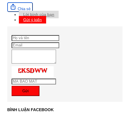
Chia sẻ
Lời bình của bạn
Gửi ý kiến
Gửi
BÌNH LUẬN FACEBOOK