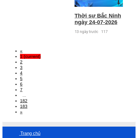
Thời sự Bắc Ninh
ngày 24-07-2026
13 ngày trước
117
«
1
(current)
2
3
4
5
6
7
...
182
183
»
Trang chủ