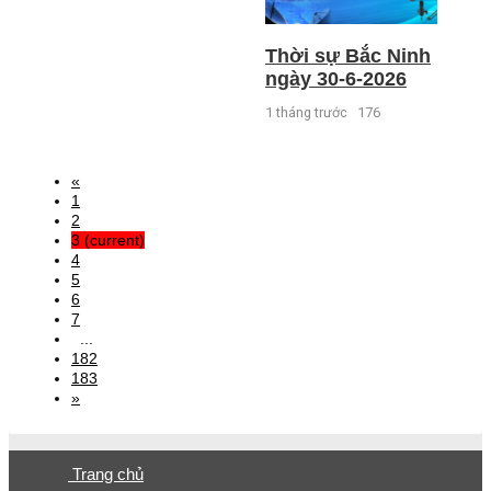
Thời sự Bắc Ninh
ngày 30-6-2026
1 tháng trước
176
«
1
2
3
(current)
4
5
6
7
...
182
183
»
Trang chủ