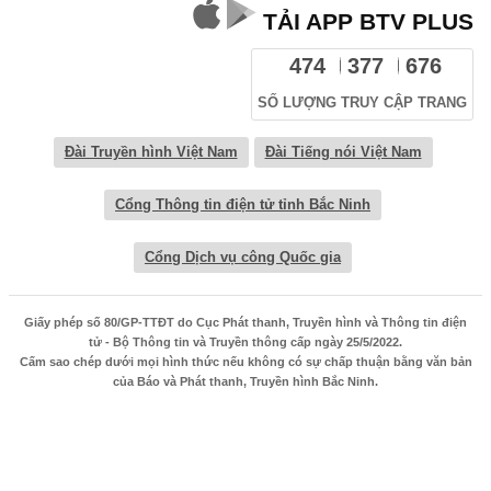
TẢI APP BTV PLUS
474
377
676
SỐ LƯỢNG TRUY CẬP TRANG
Đài Truyền hình Việt Nam
Đài Tiếng nói Việt Nam
Cổng Thông tin điện tử tỉnh Bắc Ninh
Cổng Dịch vụ công Quốc gia
Giấy phép số 80/GP-TTĐT do Cục Phát thanh, Truyền hình và Thông tin điện
tử - Bộ Thông tin và Truyền thông cấp ngày 25/5/2022.
Cấm sao chép dưới mọi hình thức nếu không có sự chấp thuận bằng văn bản
của Báo và Phát thanh, Truyền hình Bắc Ninh.