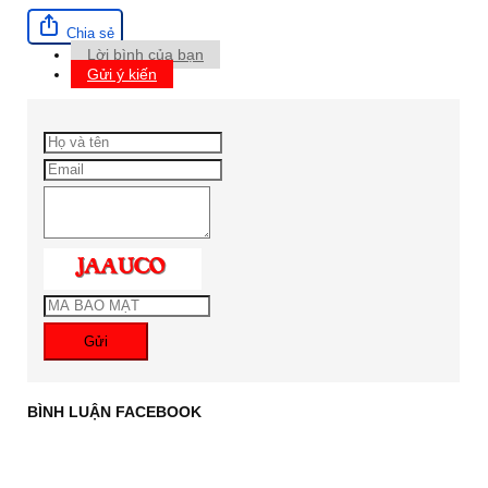
Chia sẻ
Lời bình của bạn
Gửi ý kiến
Gửi
BÌNH LUẬN FACEBOOK