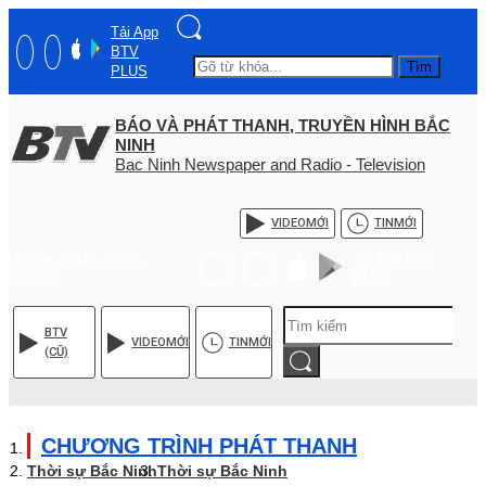
Tải App
BTV
Tìm
PLUS
BÁO VÀ PHÁT THANH, TRUYỀN HÌNH BẮC
NINH
Bac Ninh Newspaper and Radio - Television
VIDEO
MỚI
TIN
MỚI
Hotline: (+84) - 0204 -
Tải App BTV
3555568
PLUS
BTV
VIDEO
MỚI
TIN
MỚI
(CŨ)
CHƯƠNG TRÌNH PHÁT THANH
Thời sự Bắc Ninh
Thời sự Bắc Ninh