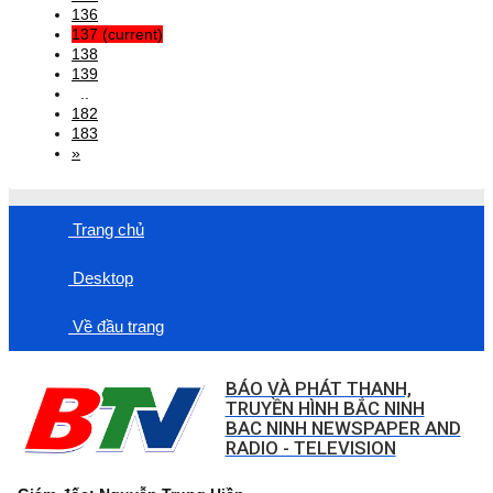
136
137
(current)
138
139
..
182
183
»
Trang chủ
Desktop
Về đầu trang
BÁO VÀ PHÁT THANH,
TRUYỀN HÌNH BẮC NINH
BAC NINH NEWSPAPER AND
RADIO - TELEVISION