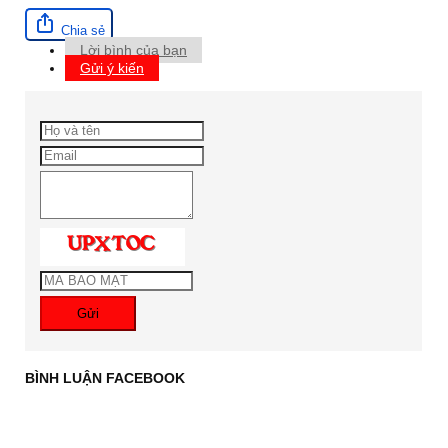
Chia sẻ
Lời bình của bạn
Gửi ý kiến
Gửi
BÌNH LUẬN FACEBOOK