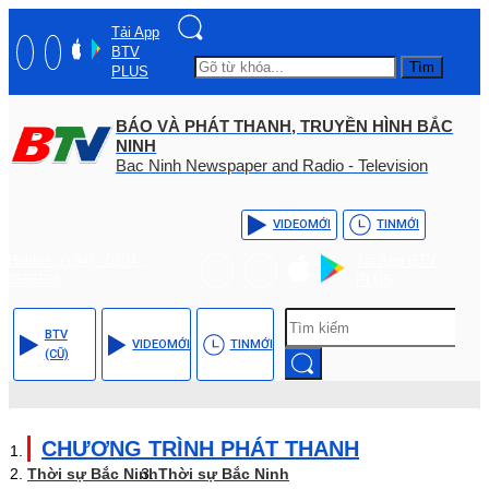
Tải App
BTV
Tìm
PLUS
BÁO VÀ PHÁT THANH, TRUYỀN HÌNH BẮC
NINH
Bac Ninh Newspaper and Radio - Television
VIDEO
MỚI
TIN
MỚI
Hotline: (+84) - 0204 -
Tải App BTV
3555568
PLUS
BTV
VIDEO
MỚI
TIN
MỚI
(CŨ)
CHƯƠNG TRÌNH PHÁT THANH
Thời sự Bắc Ninh
Thời sự Bắc Ninh