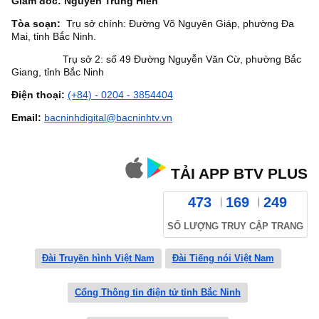
Giám đốc: Nguyễn Trung Hiền
Tòa soạn:
Trụ sở chính: Đường Võ Nguyên Giáp, phường Đa
Mai, tỉnh Bắc Ninh.
Trụ sở 2: số 49 Đường Nguyễn Văn Cừ, phường Bắc
Giang, tỉnh Bắc Ninh
Điện thoại:
(+84) - 0204 - 3854404
Email:
bacninhdigital@bacninhtv.vn
TẢI APP BTV PLUS
473
169
249
SỐ LƯỢNG TRUY CẬP TRANG
Đài Truyền hình Việt Nam
Đài Tiếng nói Việt Nam
Cổng Thông tin điện tử tỉnh Bắc Ninh