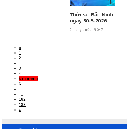
Thời sự Bắc Ninh
ngày 30-5-2026
2 tháng trước
9,047
«
1
2
...
3
4
5
(current)
6
7
..
182
183
»