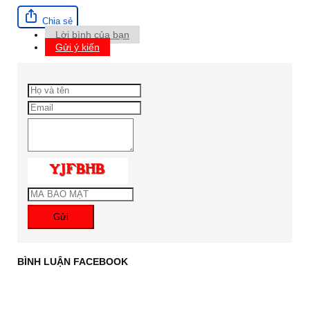
Chia sẻ
Lời bình của bạn
Gửi ý kiến
Gửi
BÌNH LUẬN FACEBOOK