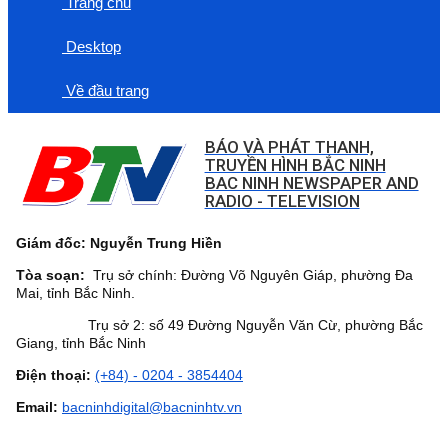
Trang chủ
Desktop
Về đầu trang
BÁO VÀ PHÁT THANH,
TRUYỀN HÌNH BẮC NINH
BAC NINH NEWSPAPER AND
RADIO - TELEVISION
Giám đốc: Nguyễn Trung Hiền
Tòa soạn:
Trụ sở chính: Đường Võ Nguyên Giáp, phường Đa
Mai, tỉnh Bắc Ninh.
Trụ sở 2: số 49 Đường Nguyễn Văn Cừ, phường Bắc
Giang, tỉnh Bắc Ninh
Điện thoại:
(+84) - 0204 - 3854404
Email:
bacninhdigital@bacninhtv.vn