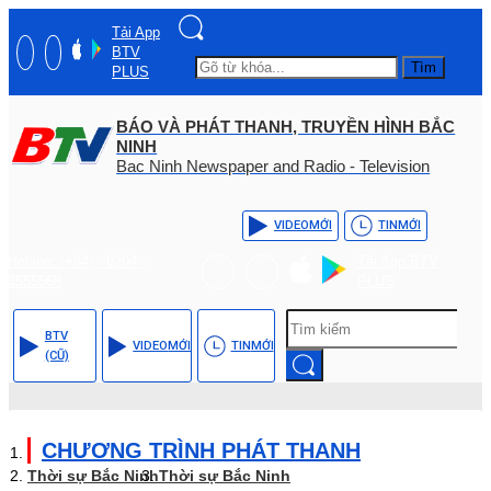
Tải App
BTV
Tìm
PLUS
BÁO VÀ PHÁT THANH, TRUYỀN HÌNH BẮC
NINH
Bac Ninh Newspaper and Radio - Television
VIDEO
MỚI
TIN
MỚI
Hotline: (+84) - 0204 -
Tải App BTV
3555568
PLUS
BTV
VIDEO
MỚI
TIN
MỚI
(CŨ)
CHƯƠNG TRÌNH PHÁT THANH
Thời sự Bắc Ninh
Thời sự Bắc Ninh