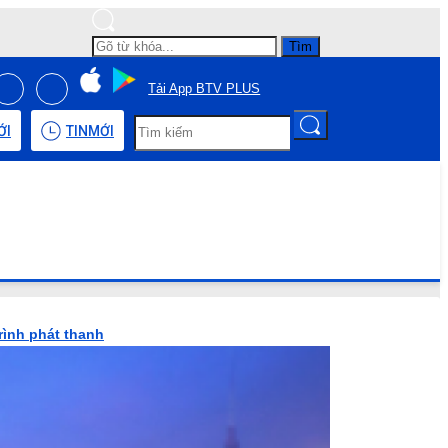
Tìm
Tải App BTV PLUS
ỚI
TIN
MỚI
rình phát thanh