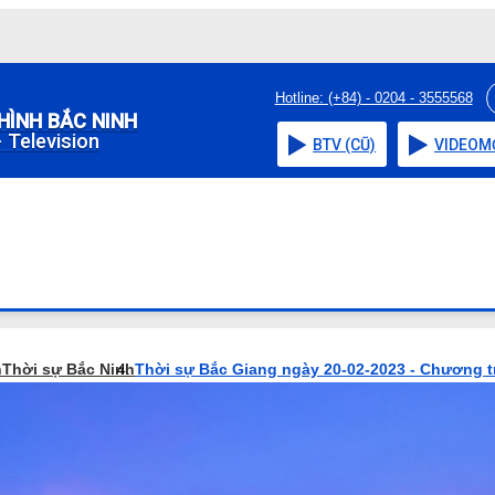
Hotline: (+84) - 0204 - 3555568
HÌNH BẮC NINH
 Television
BTV (CŨ)
VIDEO
M
h
Thời sự Bắc Ninh
Thời sự Bắc Giang ngày 20-02-2023 - Chương t