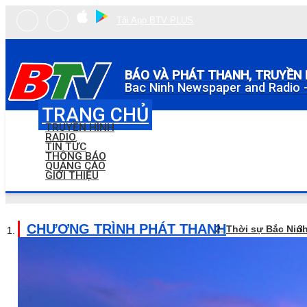
Tải App BTV PLUS
BÁO VÀ PHÁT THANH, TRUYỀN 
Bac Ninh Newspaper and Radio -
TRANG CHỦ
TRUYỀN HÌNH
RADIO
TIN TỨC
THÔNG BÁO
QUẢNG CÁO
GIỚI THIỆU
CHƯƠNG TRÌNH PHÁT THANH
Thời sự Bắc Nin