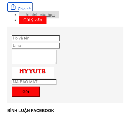
Chia sẻ
Lời bình của bạn
Gửi ý kiến
Gửi
BÌNH LUẬN FACEBOOK