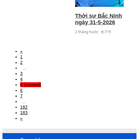
Thời sự Bắc Ninh
ngày 31-5-2026
2 tháng trước
8,719
«
1
2
...
3
4
5
(current)
6
7
..
182
183
»