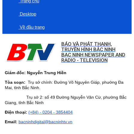
Trang chủ
Desktop
Về đầu trang
BÁO VÀ PHÁT THANH,
TRUYỀN HÌNH BẮC NINH
BAC NINH NEWSPAPER AND
RADIO - TELEVISION
Giám đốc: Nguyễn Trung Hiền
Tòa soạn:
Trụ sở chính: Đường Võ Nguyên Giáp, phường Đa
Mai, tỉnh Bắc Ninh.
Trụ sở 2: số 49 Đường Nguyễn Văn Cừ, phường Bắc
Giang, tỉnh Bắc Ninh
Điện thoại:
(+84) - 0204 - 3854404
Email:
bacninhdigital@bacninhtv.vn