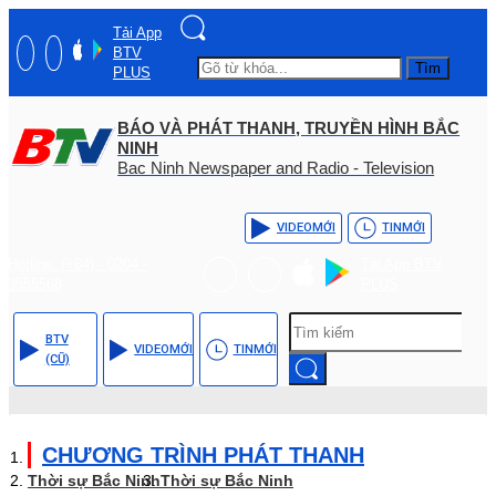
Tải App
BTV
Tìm
PLUS
BÁO VÀ PHÁT THANH, TRUYỀN HÌNH BẮC
NINH
Bac Ninh Newspaper and Radio - Television
VIDEO
MỚI
TIN
MỚI
Hotline: (+84) - 0204 -
Tải App BTV
3555568
PLUS
BTV
VIDEO
MỚI
TIN
MỚI
(CŨ)
CHƯƠNG TRÌNH PHÁT THANH
Thời sự Bắc Ninh
Thời sự Bắc Ninh