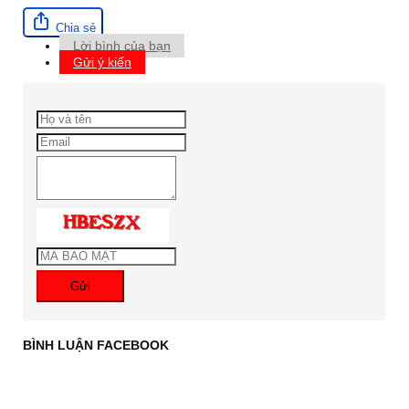
Chia sẻ
Lời bình của bạn
Gửi ý kiến
Gửi
BÌNH LUẬN FACEBOOK