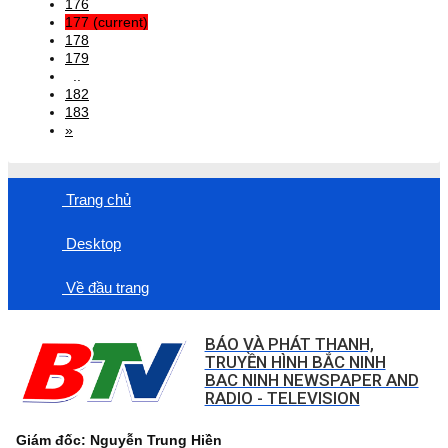
176
177
(current)
178
179
..
182
183
»
Trang chủ
Desktop
Về đầu trang
BÁO VÀ PHÁT THANH,
TRUYỀN HÌNH BẮC NINH
BAC NINH NEWSPAPER AND
RADIO - TELEVISION
Giám đốc: Nguyễn Trung Hiền