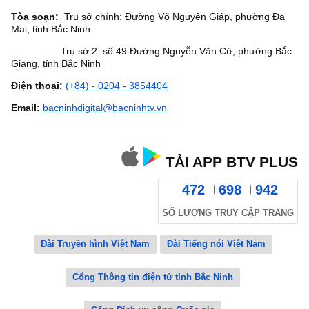
Tòa soạn:
Trụ sở chính: Đường Võ Nguyên Giáp, phường Đa
Mai, tỉnh Bắc Ninh.
Trụ sở 2: số 49 Đường Nguyễn Văn Cừ, phường Bắc
Giang, tỉnh Bắc Ninh
Điện thoại:
(+84) - 0204 - 3854404
Email:
bacninhdigital@bacninhtv.vn
TẢI APP BTV PLUS
472
698
942
SỐ LƯỢNG TRUY CẬP TRANG
Đài Truyền hình Việt Nam
Đài Tiếng nói Việt Nam
Cổng Thông tin điện tử tỉnh Bắc Ninh