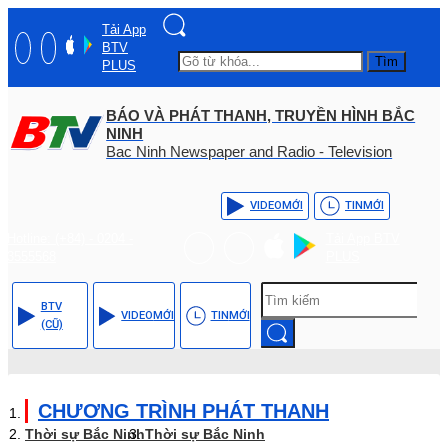
Tải App
BTV
Tìm
PLUS
BÁO VÀ PHÁT THANH, TRUYỀN HÌNH BẮC
NINH
Bac Ninh Newspaper and Radio - Television
VIDEO
MỚI
TIN
MỚI
Hotline: (+84) - 0204 -
Tải App BTV
3555568
PLUS
BTV
VIDEO
MỚI
TIN
MỚI
(CŨ)
CHƯƠNG TRÌNH PHÁT THANH
Thời sự Bắc Ninh
Thời sự Bắc Ninh