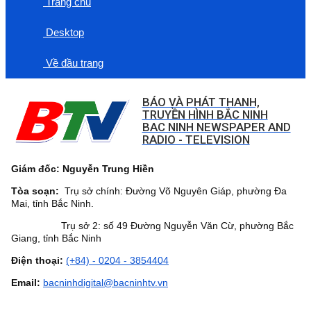
Trang chủ
Desktop
Về đầu trang
BÁO VÀ PHÁT THANH,
TRUYỀN HÌNH BẮC NINH
BAC NINH NEWSPAPER AND
RADIO - TELEVISION
Giám đốc: Nguyễn Trung Hiền
Tòa soạn:
Trụ sở chính: Đường Võ Nguyên Giáp, phường Đa
Mai, tỉnh Bắc Ninh.
Trụ sở 2: số 49 Đường Nguyễn Văn Cừ, phường Bắc
Giang, tỉnh Bắc Ninh
Điện thoại:
(+84) - 0204 - 3854404
Email:
bacninhdigital@bacninhtv.vn