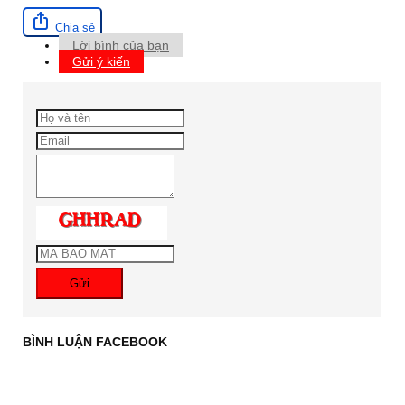
Chia sẻ
Lời bình của bạn
Gửi ý kiến
Gửi
BÌNH LUẬN FACEBOOK