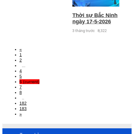
Thời sự Bắc Ninh
ngày 17-5-2026
3 tháng trước
8,322
«
1
2
...
4
5
6
(current)
7
8
..
182
183
»