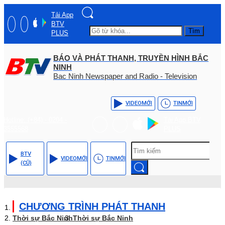
Tải App
BTV
Tìm
PLUS
BÁO VÀ PHÁT THANH, TRUYỀN HÌNH BẮC
NINH
Bac Ninh Newspaper and Radio - Television
VIDEO
MỚI
TIN
MỚI
Hotline: (+84) - 0204 -
Tải App BTV
3555568
PLUS
BTV
VIDEO
MỚI
TIN
MỚI
(CŨ)
CHƯƠNG TRÌNH PHÁT THANH
Thời sự Bắc Ninh
Thời sự Bắc Ninh