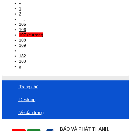
«
1
2
...
105
106
107
(current)
108
109
..
182
183
»
Trang chủ
Desktop
Về đầu trang
BÁO VÀ PHÁT THANH,