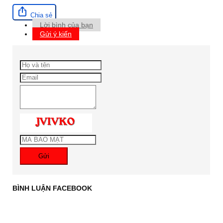
Chia sẻ
Lời bình của bạn
Gửi ý kiến
Gửi
BÌNH LUẬN FACEBOOK