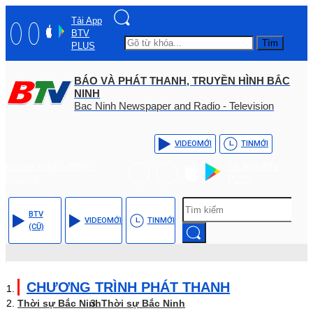
Tải App
BTV
Tìm
PLUS
BÁO VÀ PHÁT THANH, TRUYỀN HÌNH BẮC
NINH
Bac Ninh Newspaper and Radio - Television
VIDEO
MỚI
TIN
MỚI
Hotline: (+84) - 0204 -
Tải App BTV
3555568
PLUS
BTV
VIDEO
MỚI
TIN
MỚI
(CŨ)
CHƯƠNG TRÌNH PHÁT THANH
Thời sự Bắc Ninh
Thời sự Bắc Ninh