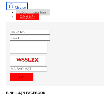
Chia sẻ
Lời bình của bạn
Gửi ý kiến
Gửi
BÌNH LUẬN FACEBOOK