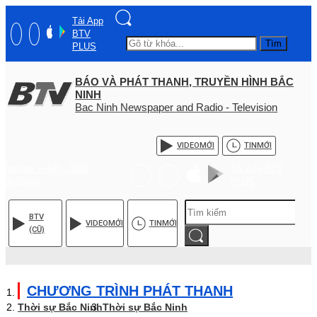
Tải App
BTV
Tìm
PLUS
BÁO VÀ PHÁT THANH, TRUYỀN HÌNH BẮC
NINH
Bac Ninh Newspaper and Radio - Television
VIDEO
MỚI
TIN
MỚI
Hotline: (+84) - 0204 -
Tải App BTV
3555568
PLUS
BTV
VIDEO
MỚI
TIN
MỚI
(CŨ)
CHƯƠNG TRÌNH PHÁT THANH
Thời sự Bắc Ninh
Thời sự Bắc Ninh