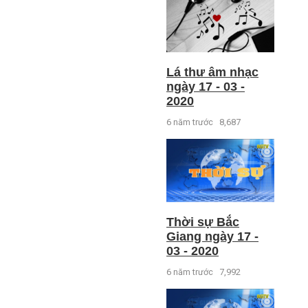
Lá thư âm nhạc
ngày 17 - 03 -
2020
6 năm trước
8,687
Thời sự Bắc
Giang ngày 17 -
03 - 2020
6 năm trước
7,992