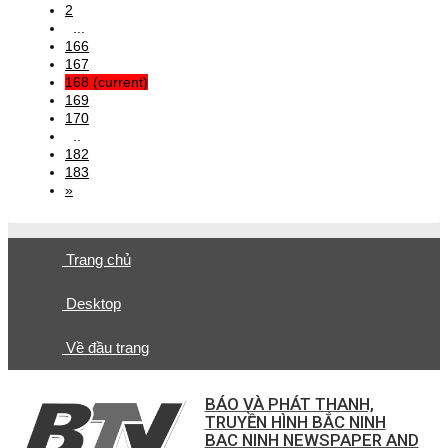
2
...
166
167
168
(current)
169
170
..
182
183
»
Trang chủ
Desktop
Về đầu trang
BÁO VÀ PHÁT THANH,
TRUYỀN HÌNH BẮC NINH
BAC NINH NEWSPAPER AND