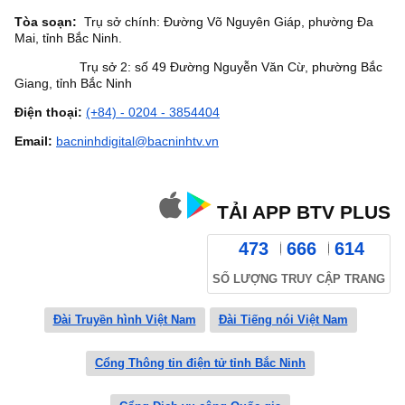
Tòa soạn:
Trụ sở chính: Đường Võ Nguyên Giáp, phường Đa
Mai, tỉnh Bắc Ninh.
Trụ sở 2: số 49 Đường Nguyễn Văn Cừ, phường Bắc
Giang, tỉnh Bắc Ninh
Điện thoại:
(+84) - 0204 - 3854404
Email:
bacninhdigital@bacninhtv.vn
TẢI APP BTV PLUS
473
666
614
SỐ LƯỢNG TRUY CẬP TRANG
Đài Truyền hình Việt Nam
Đài Tiếng nói Việt Nam
Cổng Thông tin điện tử tỉnh Bắc Ninh