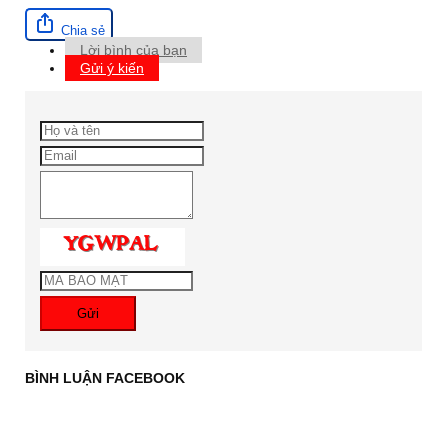
Chia sẻ
Lời bình của bạn
Gửi ý kiến
Gửi
BÌNH LUẬN FACEBOOK