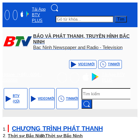
Tải App
BTV
Tìm
PLUS
BÁO VÀ PHÁT THANH, TRUYỀN HÌNH BẮC
NINH
Bac Ninh Newspaper and Radio - Television
VIDEO
MỚI
TIN
MỚI
Hotline: (+84) - 0204 -
Tải App BTV
3555568
PLUS
BTV
VIDEO
MỚI
TIN
MỚI
(CŨ)
CHƯƠNG TRÌNH PHÁT THANH
Thời sự Bắc Ninh
Thời sự Bắc Ninh