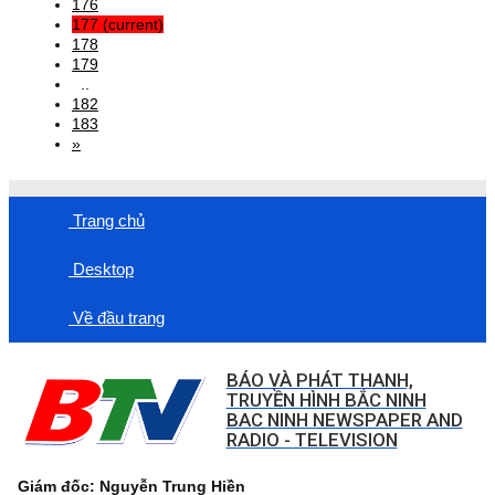
176
177
(current)
178
179
..
182
183
»
Trang chủ
Desktop
Về đầu trang
BÁO VÀ PHÁT THANH,
TRUYỀN HÌNH BẮC NINH
BAC NINH NEWSPAPER AND
RADIO - TELEVISION
Giám đốc: Nguyễn Trung Hiền