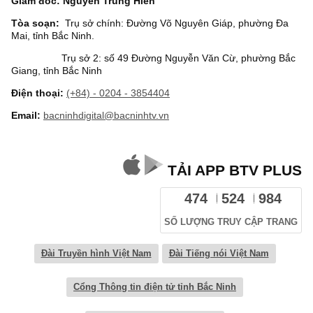
Giám đốc: Nguyễn Trung Hiền
Tòa soạn:
Trụ sở chính: Đường Võ Nguyên Giáp, phường Đa
Mai, tỉnh Bắc Ninh.
Trụ sở 2: số 49 Đường Nguyễn Văn Cừ, phường Bắc
Giang, tỉnh Bắc Ninh
Điện thoại:
(+84) - 0204 - 3854404
Email:
bacninhdigital@bacninhtv.vn
TẢI APP BTV PLUS
474
524
984
SỐ LƯỢNG TRUY CẬP TRANG
Đài Truyền hình Việt Nam
Đài Tiếng nói Việt Nam
Cổng Thông tin điện tử tỉnh Bắc Ninh