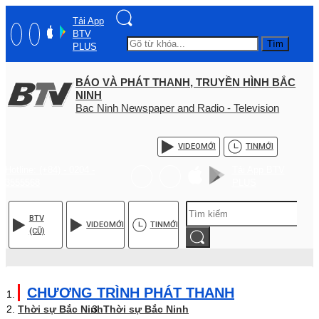
Tải App
BTV
Tìm
PLUS
BÁO VÀ PHÁT THANH, TRUYỀN HÌNH BẮC
NINH
Bac Ninh Newspaper and Radio - Television
VIDEO
MỚI
TIN
MỚI
Hotline: (+84) - 0204 -
Tải App BTV
3555568
PLUS
BTV
VIDEO
MỚI
TIN
MỚI
(CŨ)
CHƯƠNG TRÌNH PHÁT THANH
Thời sự Bắc Ninh
Thời sự Bắc Ninh