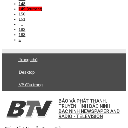
148
149
(current)
150
151
..
182
183
»
Trang chủ
Desktop
Về đầu trang
BÁO VÀ PHÁT THANH,
TRUYỀN HÌNH BẮC NINH
BAC NINH NEWSPAPER AND
RADIO - TELEVISION