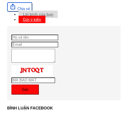
Chia sẻ
Lời bình của bạn
Gửi ý kiến
Gửi
BÌNH LUẬN FACEBOOK