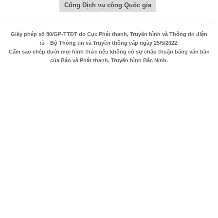
Cổng Dịch vụ công Quốc gia
Giấy phép số 80/GP-TTĐT do Cục Phát thanh, Truyền hình và Thông tin điện
tử - Bộ Thông tin và Truyền thông cấp ngày 25/5/2022.
Cấm sao chép dưới mọi hình thức nếu không có sự chấp thuận bằng văn bản
của Báo và Phát thanh, Truyền hình Bắc Ninh.