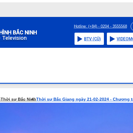
Hotline: (+84) - 0204 - 3555568
HÌNH BẮC NINH
 Television
BTV (CŨ)
VIDEO
M
h
Thời sự Bắc Ninh
Thời sự Bắc Giang ngày 21-02-2024 - Chương t