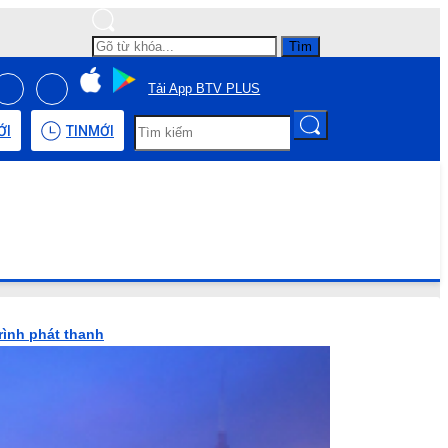
Tìm
Tải App BTV PLUS
ỚI
TIN
MỚI
rình phát thanh