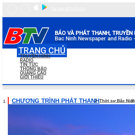
Tải App BTV PLUS
BÁO VÀ PHÁT THANH, TRUYỀN 
Bac Ninh Newspaper and Radio -
TRANG CHỦ
TRUYỀN HÌNH
RADIO
TIN TỨC
THÔNG BÁO
QUẢNG CÁO
GIỚI THIỆU
CHƯƠNG TRÌNH PHÁT THANH
Thời sự Bắc Nin