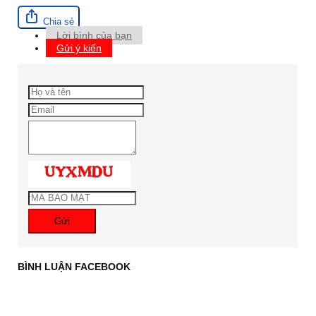
Chia sẻ
Lời bình của bạn
Gửi ý kiến
Gửi
BÌNH LUẬN FACEBOOK