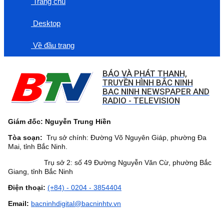
Trang chủ
Desktop
Về đầu trang
BÁO VÀ PHÁT THANH,
TRUYỀN HÌNH BẮC NINH
BAC NINH NEWSPAPER AND
RADIO - TELEVISION
Giám đốc: Nguyễn Trung Hiền
Tòa soạn:
Trụ sở chính: Đường Võ Nguyên Giáp, phường Đa
Mai, tỉnh Bắc Ninh.
Trụ sở 2: số 49 Đường Nguyễn Văn Cừ, phường Bắc
Giang, tỉnh Bắc Ninh
Điện thoại:
(+84) - 0204 - 3854404
Email:
bacninhdigital@bacninhtv.vn