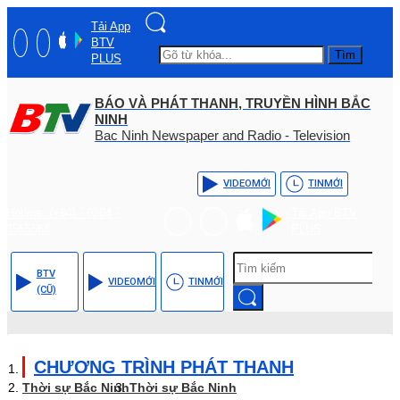
Tải App
BTV
Tìm
PLUS
BÁO VÀ PHÁT THANH, TRUYỀN HÌNH BẮC
NINH
Bac Ninh Newspaper and Radio - Television
VIDEO
MỚI
TIN
MỚI
Hotline: (+84) - 0204 -
Tải App BTV
3555568
PLUS
BTV
VIDEO
MỚI
TIN
MỚI
(CŨ)
CHƯƠNG TRÌNH PHÁT THANH
Thời sự Bắc Ninh
Thời sự Bắc Ninh