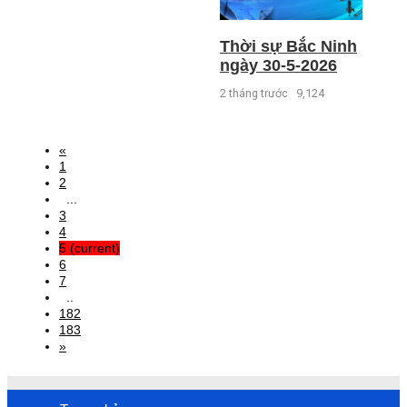
Thời sự Bắc Ninh
ngày 30-5-2026
2 tháng trước
9,124
«
1
2
...
3
4
5
(current)
6
7
..
182
183
»