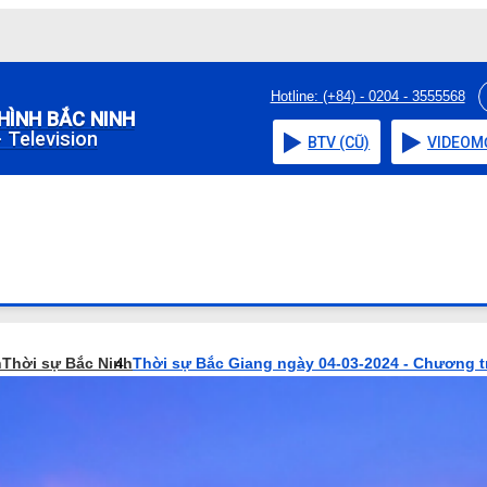
Hotline: (+84) - 0204 - 3555568
HÌNH BẮC NINH
 Television
BTV (CŨ)
VIDEO
M
h
Thời sự Bắc Ninh
Thời sự Bắc Giang ngày 04-03-2024 - Chương t