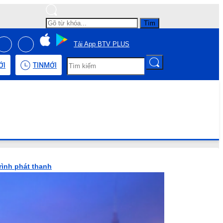
Tìm
Tải App BTV PLUS
ỚI
TIN
MỚI
rình phát thanh