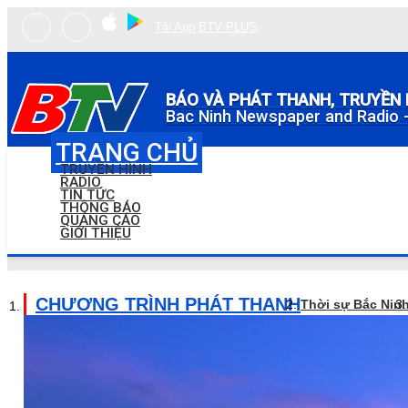
Tải App BTV PLUS
BÁO VÀ PHÁT THANH, TRUYỀN 
Bac Ninh Newspaper and Radio -
TRANG CHỦ
TRUYỀN HÌNH
RADIO
TIN TỨC
THÔNG BÁO
QUẢNG CÁO
GIỚI THIỆU
CHƯƠNG TRÌNH PHÁT THANH
Thời sự Bắc Nin