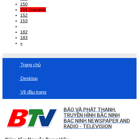
150
151
(current)
152
153
..
182
183
»
Trang chủ
Desktop
Về đầu trang
BÁO VÀ PHÁT THANH,
TRUYỀN HÌNH BẮC NINH
BAC NINH NEWSPAPER AND
RADIO - TELEVISION