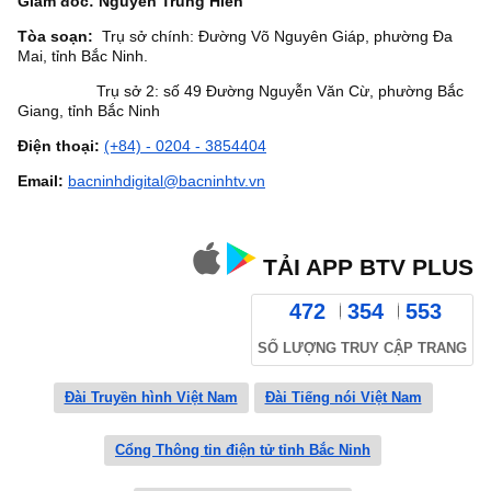
Giám đốc: Nguyễn Trung Hiền
Tòa soạn:
Trụ sở chính: Đường Võ Nguyên Giáp, phường Đa
Mai, tỉnh Bắc Ninh.
Trụ sở 2: số 49 Đường Nguyễn Văn Cừ, phường Bắc
Giang, tỉnh Bắc Ninh
Điện thoại:
(+84) - 0204 - 3854404
Email:
bacninhdigital@bacninhtv.vn
TẢI APP BTV PLUS
472
354
553
SỐ LƯỢNG TRUY CẬP TRANG
Đài Truyền hình Việt Nam
Đài Tiếng nói Việt Nam
Cổng Thông tin điện tử tỉnh Bắc Ninh