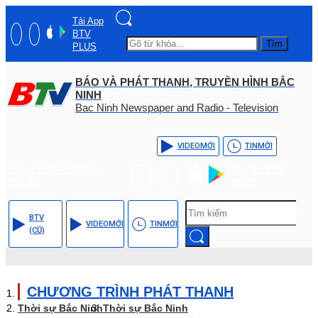
Tải App
BTV
Tìm
PLUS
BÁO VÀ PHÁT THANH, TRUYỀN HÌNH BẮC
NINH
Bac Ninh Newspaper and Radio - Television
VIDEO
MỚI
TIN
MỚI
Hotline: (+84) - 0204 -
Tải App BTV
3555568
PLUS
BTV
VIDEO
MỚI
TIN
MỚI
(CŨ)
CHƯƠNG TRÌNH PHÁT THANH
Thời sự Bắc Ninh
Thời sự Bắc Ninh