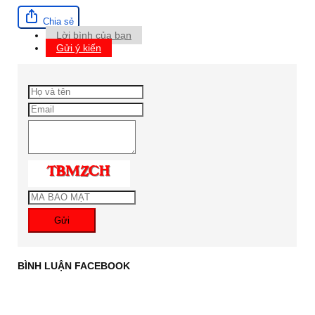
Chia sẻ
Lời bình của bạn
Gửi ý kiến
Gửi
BÌNH LUẬN FACEBOOK