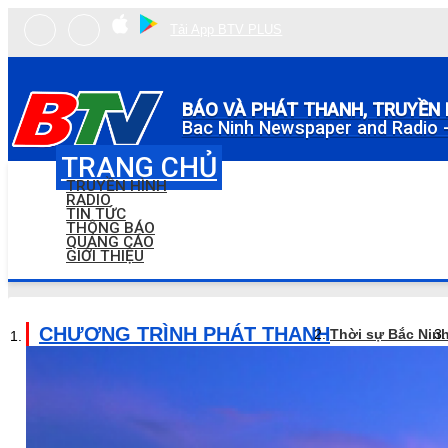
Tải App BTV PLUS
BÁO VÀ PHÁT THANH, TRUYỀN 
Bac Ninh Newspaper and Radio -
TRANG CHỦ
TRUYỀN HÌNH
RADIO
TIN TỨC
THÔNG BÁO
QUẢNG CÁO
GIỚI THIỆU
CHƯƠNG TRÌNH PHÁT THANH
Thời sự Bắc Nin