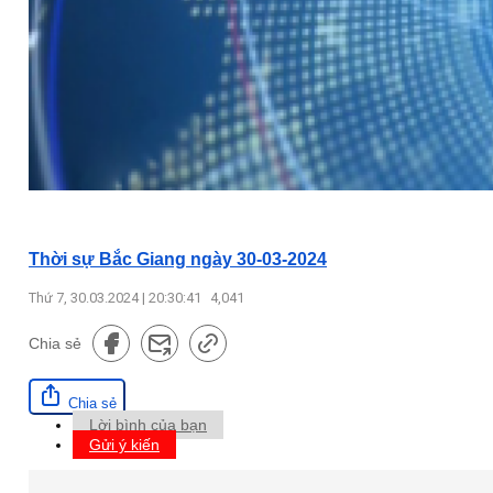
Thời sự Bắc Giang ngày 30-03-2024
Thứ 7, 30.03.2024 | 20:30:41
4,041
Chia sẻ
Chia sẻ
Lời bình của bạn
Gửi ý kiến