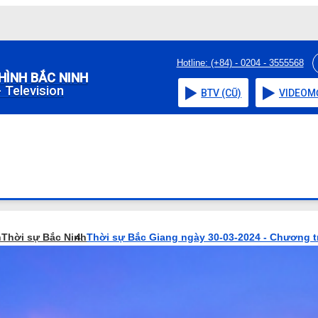
Hotline: (+84) - 0204 - 3555568
HÌNH BẮC NINH
 Television
BTV (CŨ)
VIDEO
M
h
Thời sự Bắc Ninh
Thời sự Bắc Giang ngày 30-03-2024 - Chương t