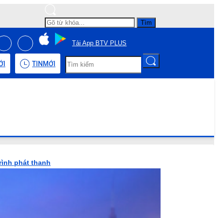
Tìm
Tải App BTV PLUS
ỚI
TIN
MỚI
rình phát thanh