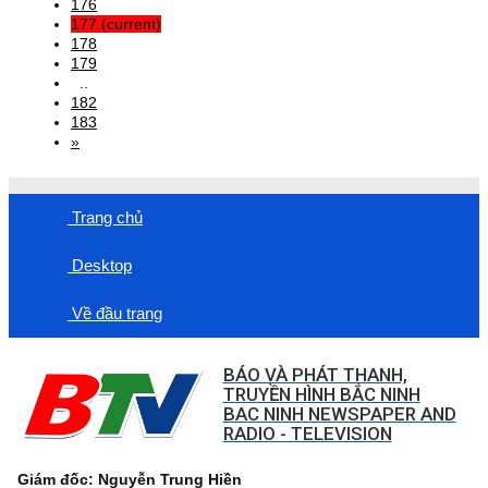
176
177
(current)
178
179
..
182
183
»
Trang chủ
Desktop
Về đầu trang
BÁO VÀ PHÁT THANH,
TRUYỀN HÌNH BẮC NINH
BAC NINH NEWSPAPER AND
RADIO - TELEVISION
Giám đốc: Nguyễn Trung Hiền