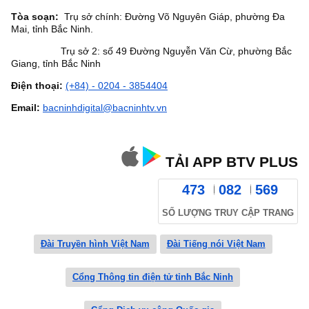
Tòa soạn:
Trụ sở chính: Đường Võ Nguyên Giáp, phường Đa
Mai, tỉnh Bắc Ninh.
Trụ sở 2: số 49 Đường Nguyễn Văn Cừ, phường Bắc
Giang, tỉnh Bắc Ninh
Điện thoại:
(+84) - 0204 - 3854404
Email:
bacninhdigital@bacninhtv.vn
TẢI APP BTV PLUS
473
082
569
SỐ LƯỢNG TRUY CẬP TRANG
Đài Truyền hình Việt Nam
Đài Tiếng nói Việt Nam
Cổng Thông tin điện tử tỉnh Bắc Ninh