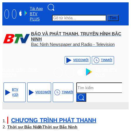
Tải App
BTV
Tìm
PLUS
BÁO VÀ PHÁT THANH, TRUYỀN HÌNH BẮC
NINH
Bac Ninh Newspaper and Radio - Television
VIDEO
MỚI
TIN
MỚI
Hotline: (+84) - 0204 -
Tải App BTV
3555568
PLUS
BTV
VIDEO
MỚI
TIN
MỚI
(CŨ)
CHƯƠNG TRÌNH PHÁT THANH
Thời sự Bắc Ninh
Thời sự Bắc Ninh