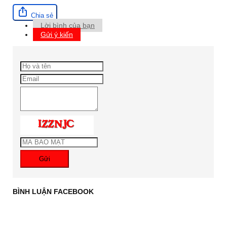
Chia sẻ
Lời bình của bạn
Gửi ý kiến
Gửi
BÌNH LUẬN FACEBOOK