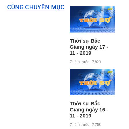
CÙNG CHUYÊN MỤC
Thời sự Bắc
Giang ngày 17 -
11 - 2019
7 năm trước
7,829
Thời sự Bắc
Giang ngày 16 -
11 - 2019
7 năm trước
7,753