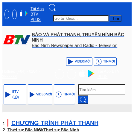
Tải App
BTV
Tìm
PLUS
BÁO VÀ PHÁT THANH, TRUYỀN HÌNH BẮC
NINH
Bac Ninh Newspaper and Radio - Television
VIDEO
MỚI
TIN
MỚI
Hotline: (+84) - 0204 -
Tải App BTV
3555568
PLUS
BTV
VIDEO
MỚI
TIN
MỚI
(CŨ)
CHƯƠNG TRÌNH PHÁT THANH
Thời sự Bắc Ninh
Thời sự Bắc Ninh