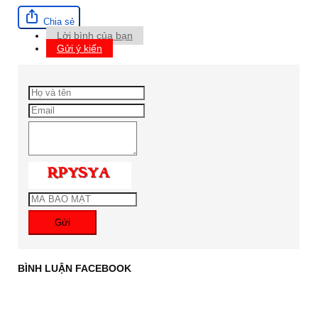
Chia sẻ
Lời bình của bạn
Gửi ý kiến
Gửi
BÌNH LUẬN FACEBOOK