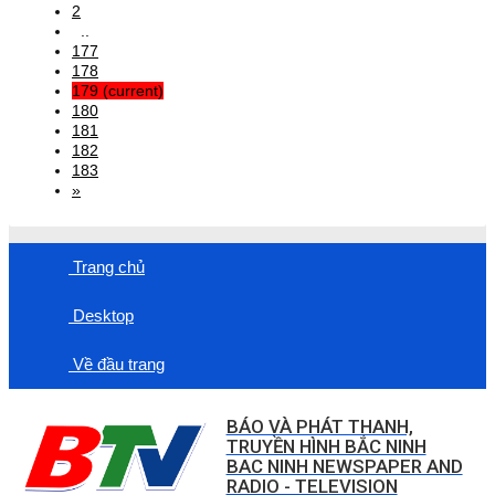
2
..
177
178
179
(current)
180
181
182
183
»
Trang chủ
Desktop
Về đầu trang
BÁO VÀ PHÁT THANH,
TRUYỀN HÌNH BẮC NINH
BAC NINH NEWSPAPER AND
RADIO - TELEVISION