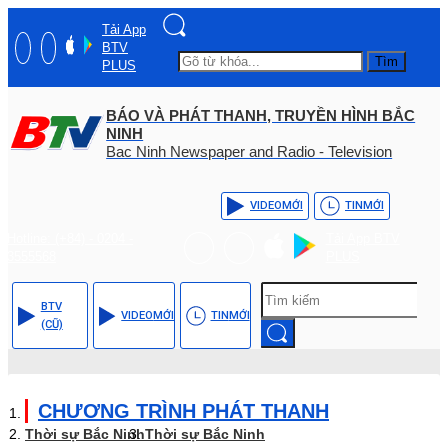
Tải App
BTV
Tìm
PLUS
BÁO VÀ PHÁT THANH, TRUYỀN HÌNH BẮC
NINH
Bac Ninh Newspaper and Radio - Television
VIDEO
MỚI
TIN
MỚI
Hotline: (+84) - 0204 -
Tải App BTV
3555568
PLUS
BTV
VIDEO
MỚI
TIN
MỚI
(CŨ)
CHƯƠNG TRÌNH PHÁT THANH
Thời sự Bắc Ninh
Thời sự Bắc Ninh