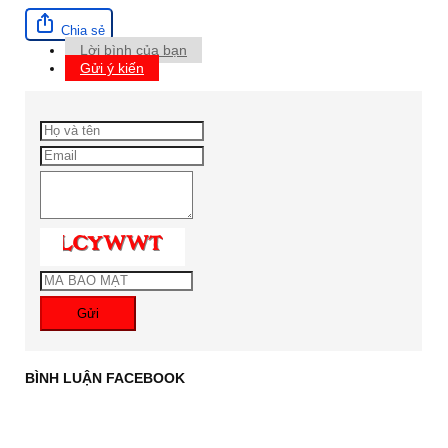
Chia sẻ
Lời bình của bạn
Gửi ý kiến
Gửi
BÌNH LUẬN FACEBOOK