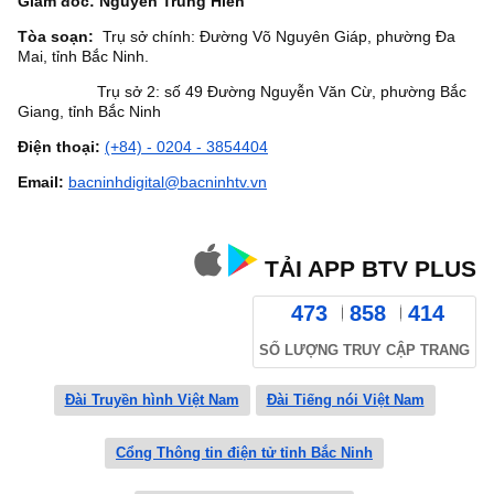
Giám đốc: Nguyễn Trung Hiền
Tòa soạn:
Trụ sở chính: Đường Võ Nguyên Giáp, phường Đa
Mai, tỉnh Bắc Ninh.
Trụ sở 2: số 49 Đường Nguyễn Văn Cừ, phường Bắc
Giang, tỉnh Bắc Ninh
Điện thoại:
(+84) - 0204 - 3854404
Email:
bacninhdigital@bacninhtv.vn
TẢI APP BTV PLUS
473
858
414
SỐ LƯỢNG TRUY CẬP TRANG
Đài Truyền hình Việt Nam
Đài Tiếng nói Việt Nam
Cổng Thông tin điện tử tỉnh Bắc Ninh