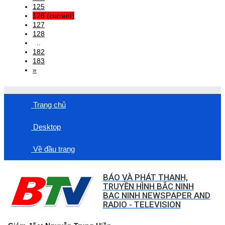
125
126
(current)
127
128
..
182
183
»
Trang chủ
Desktop
Về đầu trang
BÁO VÀ PHÁT THANH,
TRUYỀN HÌNH BẮC NINH
BAC NINH NEWSPAPER AND
RADIO - TELEVISION