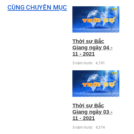
CÙNG CHUYÊN MỤC
Thời sự Bắc
Giang ngày 04 -
11 - 2021
5 năm trước
4,191
Thời sự Bắc
Giang ngày 03 -
11 - 2021
5 năm trước
4,374