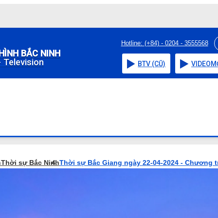
Hotline: (+84) - 0204 - 3555568
HÌNH BẮC NINH
 Television
BTV (CŨ)
VIDEO
M
h
Thời sự Bắc Ninh
Thời sự Bắc Giang ngày 22-04-2024 - Chương t