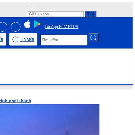
Tìm
Tải App BTV PLUS
ỚI
TIN
MỚI
rình phát thanh