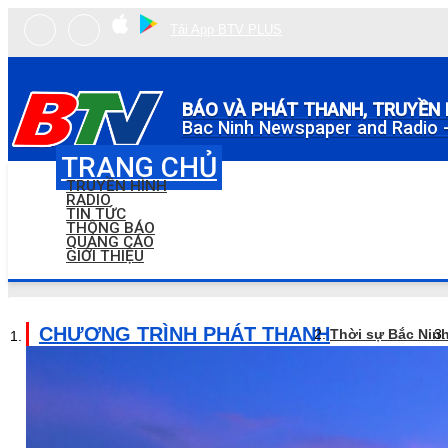
Tải App BTV PLUS
BÁO VÀ PHÁT THANH, TRUYỀN 
Bac Ninh Newspaper and Radio -
TRANG CHỦ
TRUYỀN HÌNH
RADIO
TIN TỨC
THÔNG BÁO
QUẢNG CÁO
GIỚI THIỆU
CHƯƠNG TRÌNH PHÁT THANH
Thời sự Bắc Nin