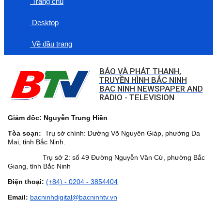
Trang chủ
Desktop
Về đầu trang
BÁO VÀ PHÁT THANH,
TRUYỀN HÌNH BẮC NINH
BAC NINH NEWSPAPER AND
RADIO - TELEVISION
Giám đốc: Nguyễn Trung Hiền
Tòa soạn:
Trụ sở chính: Đường Võ Nguyên Giáp, phường Đa
Mai, tỉnh Bắc Ninh.
Trụ sở 2: số 49 Đường Nguyễn Văn Cừ, phường Bắc
Giang, tỉnh Bắc Ninh
Điện thoại:
(+84) - 0204 - 3854404
Email:
bacninhdigital@bacninhtv.vn