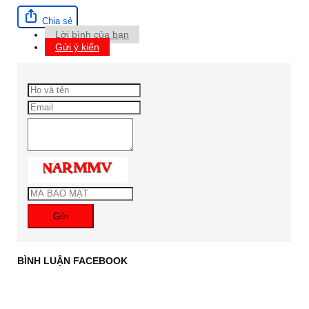
Chia sẻ
Lời bình của bạn
Gửi ý kiến
Gửi
BÌNH LUẬN FACEBOOK