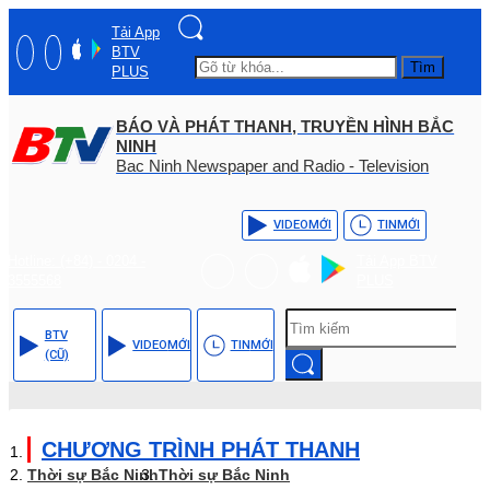
Tải App
BTV
Tìm
PLUS
BÁO VÀ PHÁT THANH, TRUYỀN HÌNH BẮC
NINH
Bac Ninh Newspaper and Radio - Television
VIDEO
MỚI
TIN
MỚI
Hotline: (+84) - 0204 -
Tải App BTV
3555568
PLUS
BTV
VIDEO
MỚI
TIN
MỚI
(CŨ)
CHƯƠNG TRÌNH PHÁT THANH
Thời sự Bắc Ninh
Thời sự Bắc Ninh