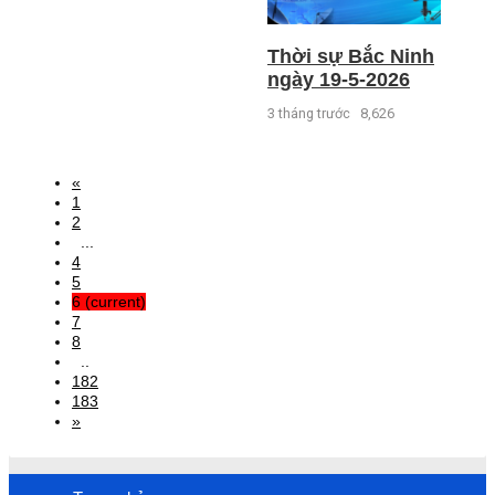
Thời sự Bắc Ninh
ngày 19-5-2026
3 tháng trước
8,626
«
1
2
...
4
5
6
(current)
7
8
..
182
183
»