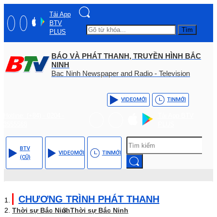
Tải App
BTV
Tìm
PLUS
BÁO VÀ PHÁT THANH, TRUYỀN HÌNH BẮC
NINH
Bac Ninh Newspaper and Radio - Television
VIDEO
MỚI
TIN
MỚI
Hotline: (+84) - 0204 -
Tải App BTV
3555568
PLUS
BTV
VIDEO
MỚI
TIN
MỚI
(CŨ)
CHƯƠNG TRÌNH PHÁT THANH
Thời sự Bắc Ninh
Thời sự Bắc Ninh