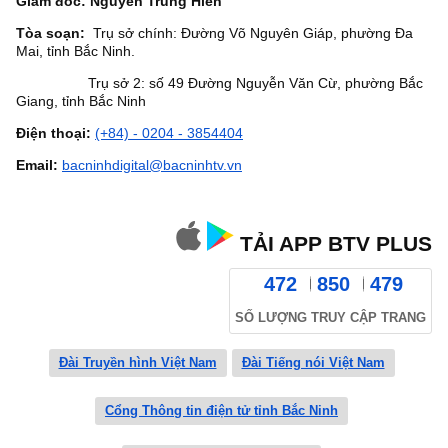
Giám đốc: Nguyễn Trung Hiền
Tòa soạn:
Trụ sở chính: Đường Võ Nguyên Giáp, phường Đa
Mai, tỉnh Bắc Ninh.
Trụ sở 2: số 49 Đường Nguyễn Văn Cừ, phường Bắc
Giang, tỉnh Bắc Ninh
Điện thoại:
(+84) - 0204 - 3854404
Email:
bacninhdigital@bacninhtv.vn
TẢI APP BTV PLUS
472
850
479
SỐ LƯỢNG TRUY CẬP TRANG
Đài Truyền hình Việt Nam
Đài Tiếng nói Việt Nam
Cổng Thông tin điện tử tỉnh Bắc Ninh