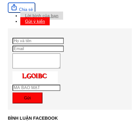
Chia sẻ
Lời bình của bạn
Gửi ý kiến
Gửi
BÌNH LUẬN FACEBOOK