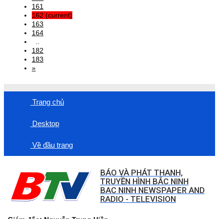
161
162
(current)
163
164
..
182
183
»
Trang chủ
Desktop
Về đầu trang
BÁO VÀ PHÁT THANH,
TRUYỀN HÌNH BẮC NINH
BAC NINH NEWSPAPER AND
RADIO - TELEVISION