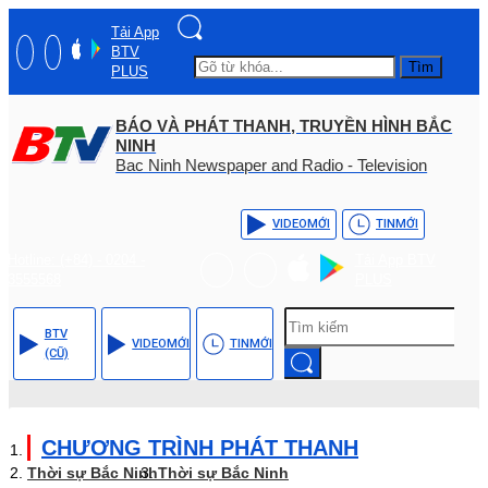
Tải App
BTV
Tìm
PLUS
BÁO VÀ PHÁT THANH, TRUYỀN HÌNH BẮC
NINH
Bac Ninh Newspaper and Radio - Television
VIDEO
MỚI
TIN
MỚI
Hotline: (+84) - 0204 -
Tải App BTV
3555568
PLUS
BTV
VIDEO
MỚI
TIN
MỚI
(CŨ)
CHƯƠNG TRÌNH PHÁT THANH
Thời sự Bắc Ninh
Thời sự Bắc Ninh