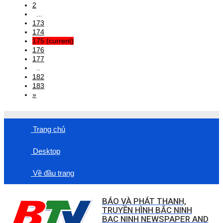
2
...
173
174
175
(current)
176
177
..
182
183
»
Trang chủ
Desktop
Về đầu trang
BÁO VÀ PHÁT THANH,
TRUYỀN HÌNH BẮC NINH
BAC NINH NEWSPAPER AND