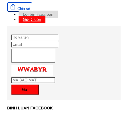
Chia sẻ
Lời bình của bạn
Gửi ý kiến
Gửi
BÌNH LUẬN FACEBOOK