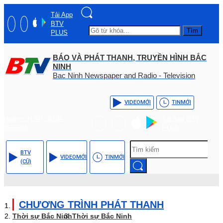
Tải App
BTV
Tìm
PLUS
BÁO VÀ PHÁT THANH, TRUYỀN HÌNH BẮC
NINH
Bac Ninh Newspaper and Radio - Television
VIDEO
MỚI
TIN
MỚI
Hotline: (+84) - 0204 -
Tải App BTV
3555568
PLUS
BTV
VIDEO
MỚI
TIN
MỚI
(CŨ)
CHƯƠNG TRÌNH PHÁT THANH
Thời sự Bắc Ninh
Thời sự Bắc Ninh