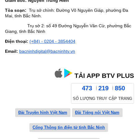
Giám đốc: Nguyễn Trung Hiền
Tòa soạn:
Trụ sở chính: Đường Võ Nguyên Giáp, phường Đa
Mai, tỉnh Bắc Ninh.
Trụ sở 2: số 49 Đường Nguyễn Văn Cừ, phường Bắc
Giang, tỉnh Bắc Ninh
Điện thoại:
(+84) - 0204 - 3854404
Email:
bacninhdigital@bacninhtv.vn
TẢI APP BTV PLUS
473
219
850
SỐ LƯỢNG TRUY CẬP TRANG
Đài Truyền hình Việt Nam
Đài Tiếng nói Việt Nam
Cổng Thông tin điện tử tỉnh Bắc Ninh