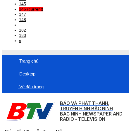
145
146
(current)
147
148
..
182
183
»
Trang chủ
Desktop
Về đầu trang
BÁO VÀ PHÁT THANH,
TRUYỀN HÌNH BẮC NINH
BAC NINH NEWSPAPER AND
RADIO - TELEVISION