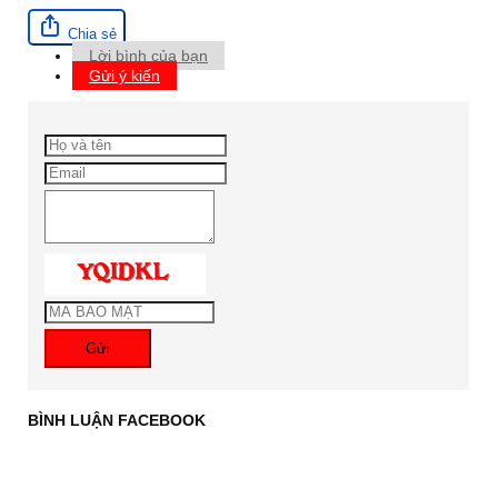
Chia sẻ
Lời bình của bạn
Gửi ý kiến
Gửi
BÌNH LUẬN FACEBOOK