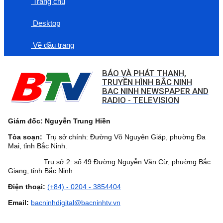
Trang chủ
Desktop
Về đầu trang
BÁO VÀ PHÁT THANH,
TRUYỀN HÌNH BẮC NINH
BAC NINH NEWSPAPER AND
RADIO - TELEVISION
Giám đốc: Nguyễn Trung Hiền
Tòa soạn:
Trụ sở chính: Đường Võ Nguyên Giáp, phường Đa
Mai, tỉnh Bắc Ninh.
Trụ sở 2: số 49 Đường Nguyễn Văn Cừ, phường Bắc
Giang, tỉnh Bắc Ninh
Điện thoại:
(+84) - 0204 - 3854404
Email:
bacninhdigital@bacninhtv.vn