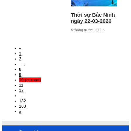
Thời sự Bắc Ninh
ngày 22-03-2026
5 tháng trước
3,006
«
1
2
...
8
9
10
(current)
11
12
..
182
183
»