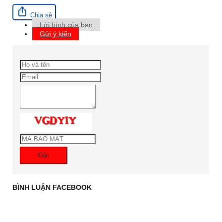
Chia sẻ
Lời bình của bạn
Gửi ý kiến
Gửi
BÌNH LUẬN FACEBOOK