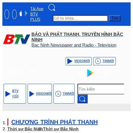
Tải App
BTV
Tìm
PLUS
BÁO VÀ PHÁT THANH, TRUYỀN HÌNH BẮC
NINH
Bac Ninh Newspaper and Radio - Television
VIDEO
MỚI
TIN
MỚI
Hotline: (+84) - 0204 -
Tải App BTV
3555568
PLUS
BTV
VIDEO
MỚI
TIN
MỚI
(CŨ)
CHƯƠNG TRÌNH PHÁT THANH
Thời sự Bắc Ninh
Thời sự Bắc Ninh