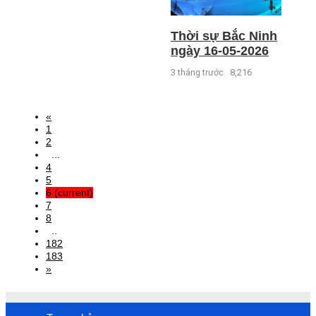
Thời sự Bắc Ninh
ngày 16-05-2026
3 tháng trước
8,216
«
1
2
...
4
5
6
(current)
7
8
..
182
183
»