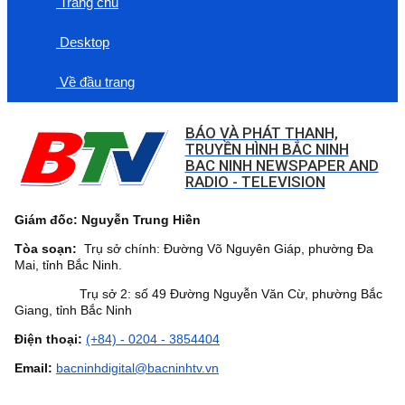
Trang chủ
Desktop
Về đầu trang
BÁO VÀ PHÁT THANH,
TRUYỀN HÌNH BẮC NINH
BAC NINH NEWSPAPER AND
RADIO - TELEVISION
Giám đốc: Nguyễn Trung Hiền
Tòa soạn:
Trụ sở chính: Đường Võ Nguyên Giáp, phường Đa
Mai, tỉnh Bắc Ninh.
Trụ sở 2: số 49 Đường Nguyễn Văn Cừ, phường Bắc
Giang, tỉnh Bắc Ninh
Điện thoại:
(+84) - 0204 - 3854404
Email:
bacninhdigital@bacninhtv.vn