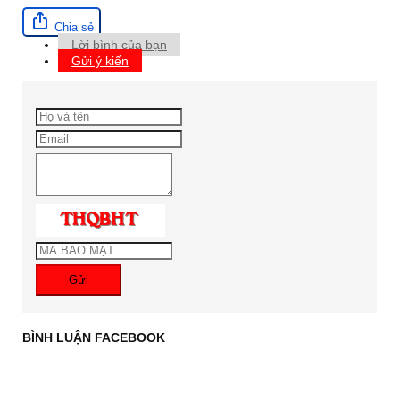
Chia sẻ
Lời bình của bạn
Gửi ý kiến
Gửi
BÌNH LUẬN FACEBOOK