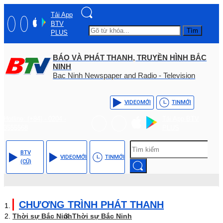
Tải App
BTV
Tìm
PLUS
BÁO VÀ PHÁT THANH, TRUYỀN HÌNH BẮC
NINH
Bac Ninh Newspaper and Radio - Television
VIDEO
MỚI
TIN
MỚI
Hotline: (+84) - 0204 -
Tải App BTV
3555568
PLUS
BTV
VIDEO
MỚI
TIN
MỚI
(CŨ)
CHƯƠNG TRÌNH PHÁT THANH
Thời sự Bắc Ninh
Thời sự Bắc Ninh