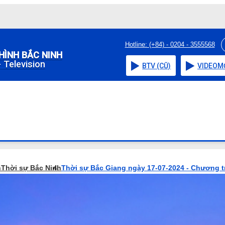
Hotline: (+84) - 0204 - 3555568
HÌNH BẮC NINH
 Television
BTV (CŨ)
VIDEO
M
h
Thời sự Bắc Ninh
Thời sự Bắc Giang ngày 17-07-2024 - Chương t