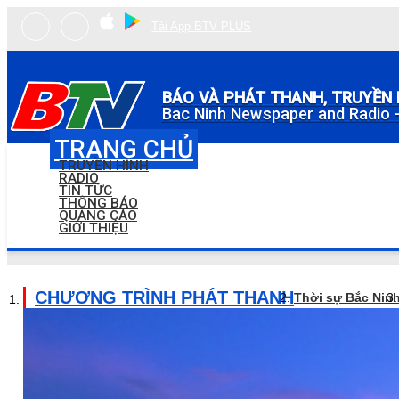
Tải App BTV PLUS
BÁO VÀ PHÁT THANH, TRUYỀN 
Bac Ninh Newspaper and Radio -
TRANG CHỦ
TRUYỀN HÌNH
RADIO
TIN TỨC
THÔNG BÁO
QUẢNG CÁO
GIỚI THIỆU
CHƯƠNG TRÌNH PHÁT THANH
Thời sự Bắc Nin