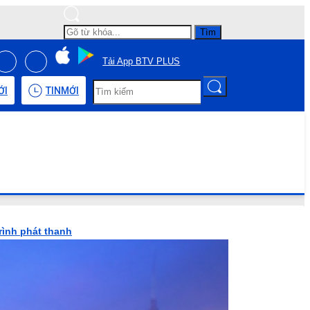
Tìm
Tải App BTV PLUS
ỚI
TIN
MỚI
rình phát thanh