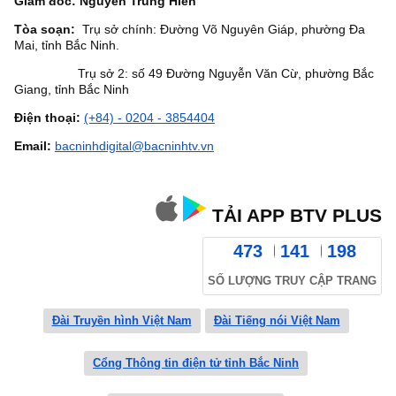
Giám đốc: Nguyễn Trung Hiền
Tòa soạn:
Trụ sở chính: Đường Võ Nguyên Giáp, phường Đa
Mai, tỉnh Bắc Ninh.
Trụ sở 2: số 49 Đường Nguyễn Văn Cừ, phường Bắc
Giang, tỉnh Bắc Ninh
Điện thoại:
(+84) - 0204 - 3854404
Email:
bacninhdigital@bacninhtv.vn
TẢI APP BTV PLUS
473
141
198
SỐ LƯỢNG TRUY CẬP TRANG
Đài Truyền hình Việt Nam
Đài Tiếng nói Việt Nam
Cổng Thông tin điện tử tỉnh Bắc Ninh