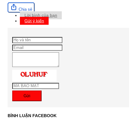
Chia sẻ
Lời bình của bạn
Gửi ý kiến
Gửi
BÌNH LUẬN FACEBOOK