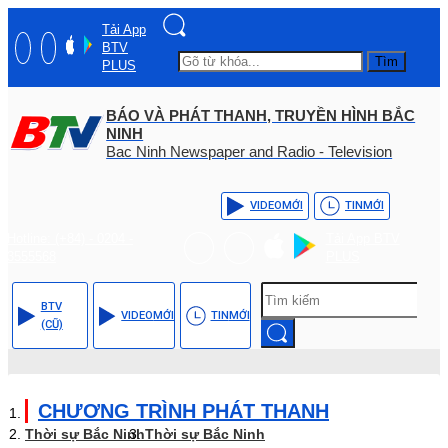
Tải App
BTV
Tìm
PLUS
BÁO VÀ PHÁT THANH, TRUYỀN HÌNH BẮC
NINH
Bac Ninh Newspaper and Radio - Television
VIDEO
MỚI
TIN
MỚI
Hotline: (+84) - 0204 -
Tải App BTV
3555568
PLUS
BTV
VIDEO
MỚI
TIN
MỚI
(CŨ)
CHƯƠNG TRÌNH PHÁT THANH
Thời sự Bắc Ninh
Thời sự Bắc Ninh