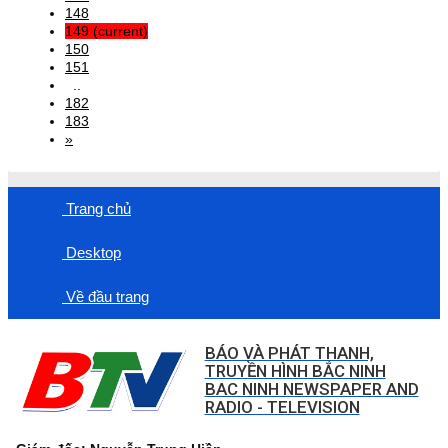
148
149
(current)
150
151
..
182
183
»
Trang chủ
Desktop
Về đầu trang
BÁO VÀ PHÁT THANH,
TRUYỀN HÌNH BẮC NINH
BAC NINH NEWSPAPER AND
RADIO - TELEVISION