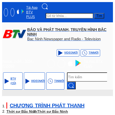
Tải App
BTV
Tìm
PLUS
BÁO VÀ PHÁT THANH, TRUYỀN HÌNH BẮC
NINH
Bac Ninh Newspaper and Radio - Television
VIDEO
MỚI
TIN
MỚI
Hotline: (+84) - 0204 -
Tải App BTV
3555568
PLUS
BTV
VIDEO
MỚI
TIN
MỚI
(CŨ)
CHƯƠNG TRÌNH PHÁT THANH
Thời sự Bắc Ninh
Thời sự Bắc Ninh