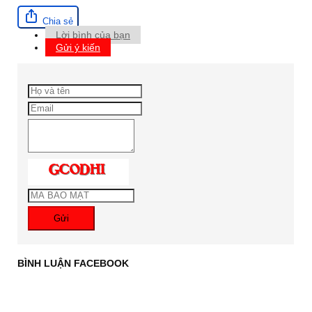
Chia sẻ
Lời bình của bạn
Gửi ý kiến
Gửi
BÌNH LUẬN FACEBOOK