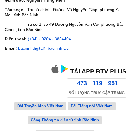
Giám đốc: Nguyễn Trung Hiền
Tòa soạn:
Trụ sở chính: Đường Võ Nguyên Giáp, phường Đa
Mai, tỉnh Bắc Ninh.
Trụ sở 2: số 49 Đường Nguyễn Văn Cừ, phường Bắc
Giang, tỉnh Bắc Ninh
Điện thoại:
(+84) - 0204 - 3854404
Email:
bacninhdigital@bacninhtv.vn
TẢI APP BTV PLUS
473
119
951
SỐ LƯỢNG TRUY CẬP TRANG
Đài Truyền hình Việt Nam
Đài Tiếng nói Việt Nam
Cổng Thông tin điện tử tỉnh Bắc Ninh