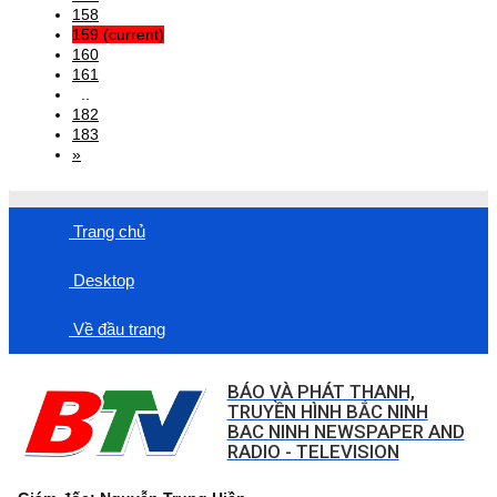
158
159
(current)
160
161
..
182
183
»
Trang chủ
Desktop
Về đầu trang
BÁO VÀ PHÁT THANH,
TRUYỀN HÌNH BẮC NINH
BAC NINH NEWSPAPER AND
RADIO - TELEVISION