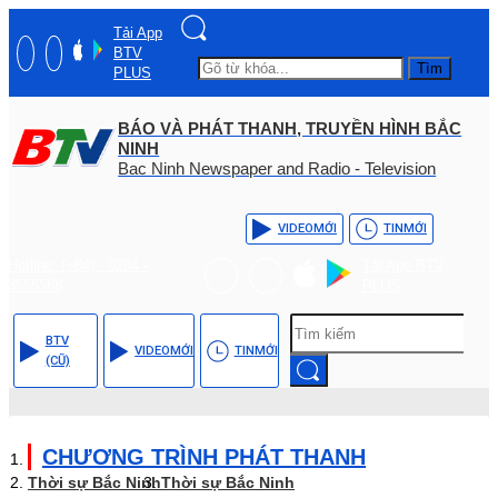
Tải App
BTV
Tìm
PLUS
BÁO VÀ PHÁT THANH, TRUYỀN HÌNH BẮC
NINH
Bac Ninh Newspaper and Radio - Television
VIDEO
MỚI
TIN
MỚI
Hotline: (+84) - 0204 -
Tải App BTV
3555568
PLUS
BTV
VIDEO
MỚI
TIN
MỚI
(CŨ)
CHƯƠNG TRÌNH PHÁT THANH
Thời sự Bắc Ninh
Thời sự Bắc Ninh