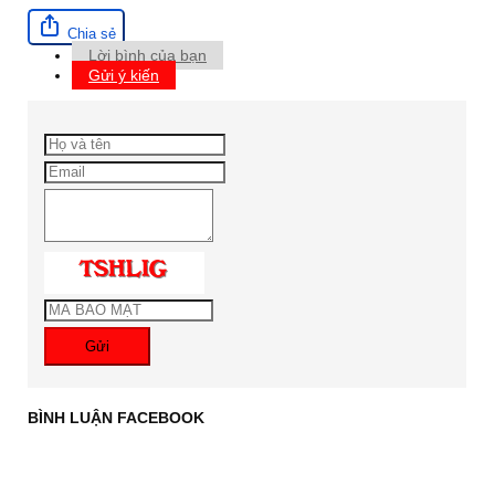
Chia sẻ
Lời bình của bạn
Gửi ý kiến
Gửi
BÌNH LUẬN FACEBOOK