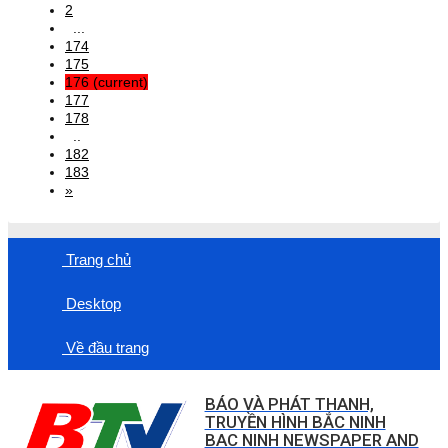
2
...
174
175
176
(current)
177
178
..
182
183
»
Trang chủ
Desktop
Về đầu trang
BÁO VÀ PHÁT THANH,
TRUYỀN HÌNH BẮC NINH
BAC NINH NEWSPAPER AND