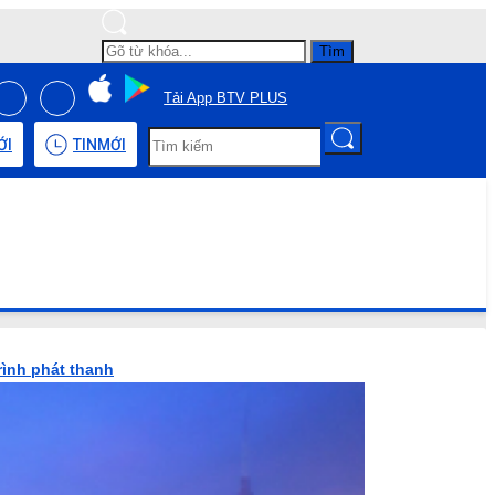
Tìm
Tải App BTV PLUS
ỚI
TIN
MỚI
rình phát thanh