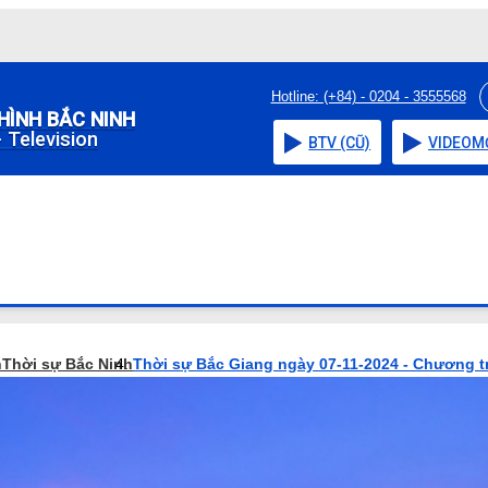
Hotline: (+84) - 0204 - 3555568
HÌNH BẮC NINH
 Television
BTV (CŨ)
VIDEO
M
h
Thời sự Bắc Ninh
Thời sự Bắc Giang ngày 07-11-2024 - Chương t