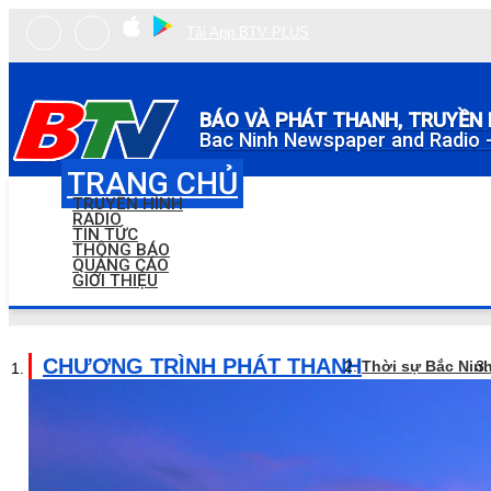
Tải App BTV PLUS
BÁO VÀ PHÁT THANH, TRUYỀN 
Bac Ninh Newspaper and Radio -
TRANG CHỦ
TRUYỀN HÌNH
RADIO
TIN TỨC
THÔNG BÁO
QUẢNG CÁO
GIỚI THIỆU
CHƯƠNG TRÌNH PHÁT THANH
Thời sự Bắc Nin