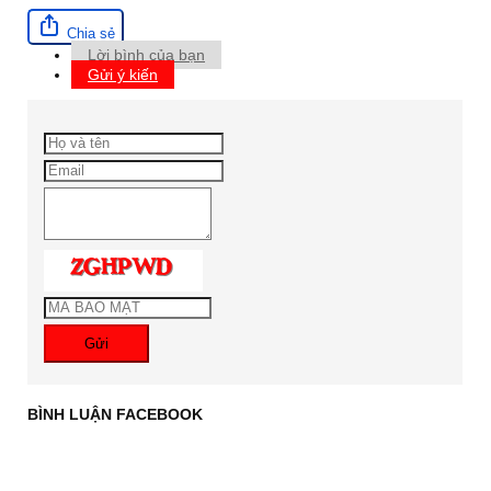
Chia sẻ
Lời bình của bạn
Gửi ý kiến
Gửi
BÌNH LUẬN FACEBOOK