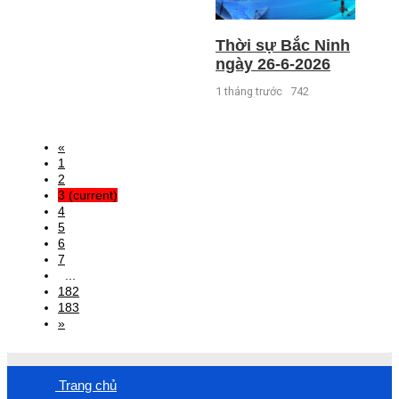
Thời sự Bắc Ninh
ngày 26-6-2026
1 tháng trước
742
«
1
2
3
(current)
4
5
6
7
...
182
183
»
Trang chủ