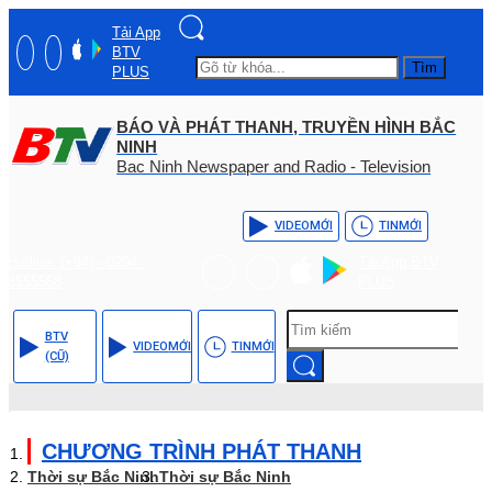
Tải App
BTV
Tìm
PLUS
BÁO VÀ PHÁT THANH, TRUYỀN HÌNH BẮC
NINH
Bac Ninh Newspaper and Radio - Television
VIDEO
MỚI
TIN
MỚI
Hotline: (+84) - 0204 -
Tải App BTV
3555568
PLUS
BTV
VIDEO
MỚI
TIN
MỚI
(CŨ)
CHƯƠNG TRÌNH PHÁT THANH
Thời sự Bắc Ninh
Thời sự Bắc Ninh