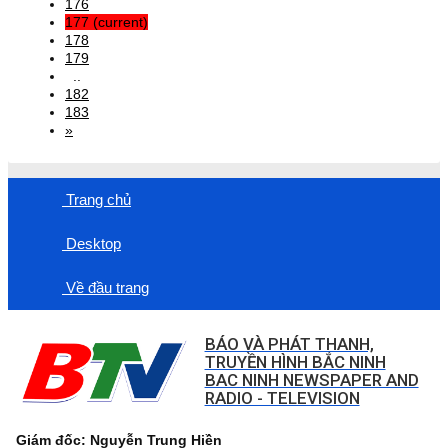
176
177
(current)
178
179
..
182
183
»
Trang chủ
Desktop
Về đầu trang
BÁO VÀ PHÁT THANH,
TRUYỀN HÌNH BẮC NINH
BAC NINH NEWSPAPER AND
RADIO - TELEVISION
Giám đốc: Nguyễn Trung Hiền