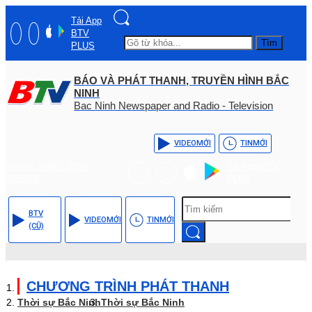
Tải App
BTV
Tìm
PLUS
BÁO VÀ PHÁT THANH, TRUYỀN HÌNH BẮC
NINH
Bac Ninh Newspaper and Radio - Television
VIDEO
MỚI
TIN
MỚI
Hotline: (+84) - 0204 -
Tải App BTV
3555568
PLUS
BTV
VIDEO
MỚI
TIN
MỚI
(CŨ)
CHƯƠNG TRÌNH PHÁT THANH
Thời sự Bắc Ninh
Thời sự Bắc Ninh