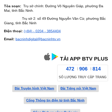
Tòa soạn:
Trụ sở chính: Đường Võ Nguyên Giáp, phường Đa
Mai, tỉnh Bắc Ninh.
Trụ sở 2: số 49 Đường Nguyễn Văn Cừ, phường Bắc
Giang, tỉnh Bắc Ninh
Điện thoại:
(+84) - 0204 - 3854404
Email:
bacninhdigital@bacninhtv.vn
TẢI APP BTV PLUS
472
906
814
SỐ LƯỢNG TRUY CẬP TRANG
Đài Truyền hình Việt Nam
Đài Tiếng nói Việt Nam
Cổng Thông tin điện tử tỉnh Bắc Ninh