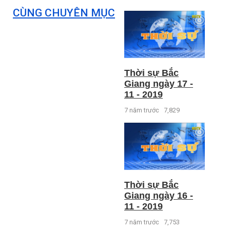
CÙNG CHUYÊN MỤC
Thời sự Bắc
Giang ngày 17 -
11 - 2019
7 năm trước
7,829
Thời sự Bắc
Giang ngày 16 -
11 - 2019
7 năm trước
7,753