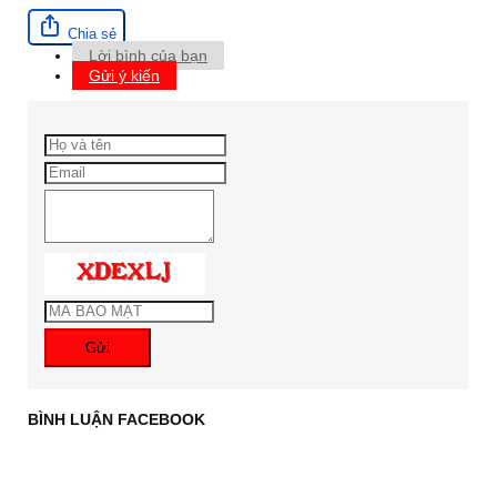
Chia sẻ
Lời bình của bạn
Gửi ý kiến
Gửi
BÌNH LUẬN FACEBOOK