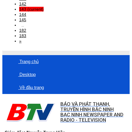
142
143
(current)
144
145
..
182
183
»
Trang chủ
Desktop
Về đầu trang
BÁO VÀ PHÁT THANH,
TRUYỀN HÌNH BẮC NINH
BAC NINH NEWSPAPER AND
RADIO - TELEVISION