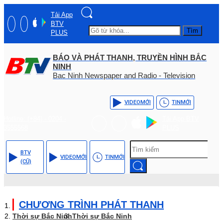
Tải App
BTV
Tìm
PLUS
BÁO VÀ PHÁT THANH, TRUYỀN HÌNH BẮC
NINH
Bac Ninh Newspaper and Radio - Television
VIDEO
MỚI
TIN
MỚI
Hotline: (+84) - 0204 -
Tải App BTV
3555568
PLUS
BTV
VIDEO
MỚI
TIN
MỚI
(CŨ)
CHƯƠNG TRÌNH PHÁT THANH
Thời sự Bắc Ninh
Thời sự Bắc Ninh