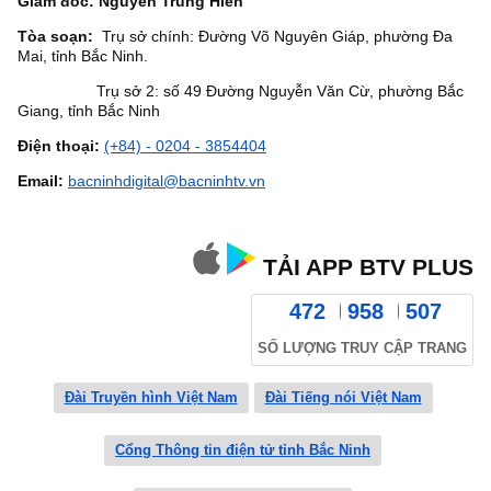
Giám đốc: Nguyễn Trung Hiền
Tòa soạn:
Trụ sở chính: Đường Võ Nguyên Giáp, phường Đa
Mai, tỉnh Bắc Ninh.
Trụ sở 2: số 49 Đường Nguyễn Văn Cừ, phường Bắc
Giang, tỉnh Bắc Ninh
Điện thoại:
(+84) - 0204 - 3854404
Email:
bacninhdigital@bacninhtv.vn
TẢI APP BTV PLUS
472
958
507
SỐ LƯỢNG TRUY CẬP TRANG
Đài Truyền hình Việt Nam
Đài Tiếng nói Việt Nam
Cổng Thông tin điện tử tỉnh Bắc Ninh