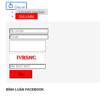
Chia sẻ
Lời bình của bạn
Gửi ý kiến
Gửi
BÌNH LUẬN FACEBOOK