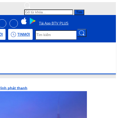
Tìm
Tải App BTV PLUS
ỚI
TIN
MỚI
rình phát thanh