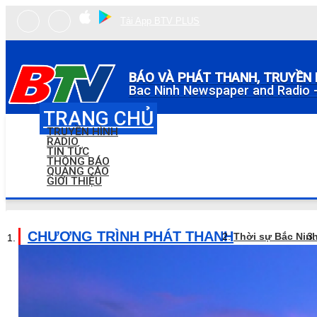
Tải App BTV PLUS
BÁO VÀ PHÁT THANH, TRUYỀN 
Bac Ninh Newspaper and Radio -
TRANG CHỦ
TRUYỀN HÌNH
RADIO
TIN TỨC
THÔNG BÁO
QUẢNG CÁO
GIỚI THIỆU
CHƯƠNG TRÌNH PHÁT THANH
Thời sự Bắc Nin