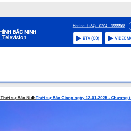
Hotline: (+84) - 0204 - 3555568
HÌNH BẮC NINH
 Television
BTV (CŨ)
VIDEO
M
h
Thời sự Bắc Ninh
Thời sự Bắc Giang ngày 12-01-2025 - Chương t