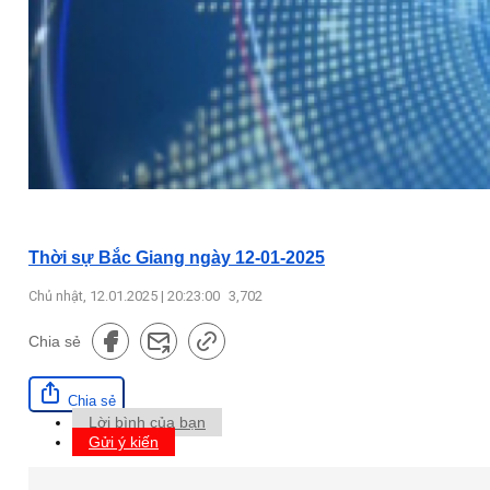
Thời sự Bắc Giang ngày 12-01-2025
Chủ nhật, 12.01.2025 | 20:23:00
3,702
Chia sẻ
Chia sẻ
Lời bình của bạn
Gửi ý kiến