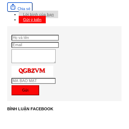
Chia sẻ
Lời bình của bạn
Gửi ý kiến
Gửi
BÌNH LUẬN FACEBOOK