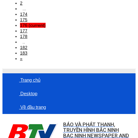
2
...
174
175
176
(current)
177
178
..
182
183
»
Trang chủ
Desktop
Về đầu trang
BÁO VÀ PHÁT THANH,
TRUYỀN HÌNH BẮC NINH
BAC NINH NEWSPAPER AND