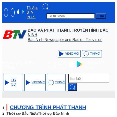
Tải App
BTV
Tìm
PLUS
BÁO VÀ PHÁT THANH, TRUYỀN HÌNH BẮC
NINH
Bac Ninh Newspaper and Radio - Television
VIDEO
MỚI
TIN
MỚI
Hotline: (+84) - 0204 -
Tải App BTV
3555568
PLUS
BTV
VIDEO
MỚI
TIN
MỚI
(CŨ)
CHƯƠNG TRÌNH PHÁT THANH
Thời sự Bắc Ninh
Thời sự Bắc Ninh