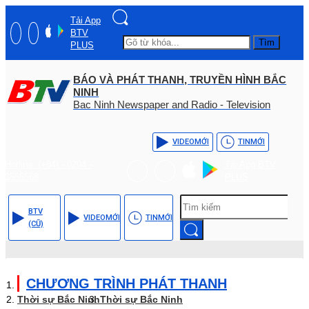
Tải App
BTV
Tìm
PLUS
BÁO VÀ PHÁT THANH, TRUYỀN HÌNH BẮC
NINH
Bac Ninh Newspaper and Radio - Television
VIDEO
MỚI
TIN
MỚI
Hotline: (+84) - 0204 -
Tải App BTV
3555568
PLUS
BTV
VIDEO
MỚI
TIN
MỚI
(CŨ)
CHƯƠNG TRÌNH PHÁT THANH
Thời sự Bắc Ninh
Thời sự Bắc Ninh