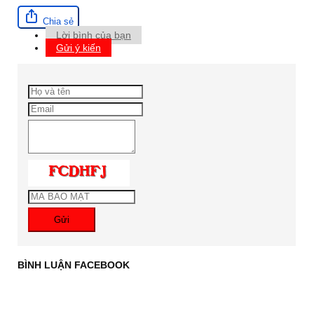
Chia sẻ
Lời bình của bạn
Gửi ý kiến
Gửi
BÌNH LUẬN FACEBOOK