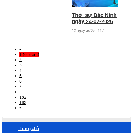
Thời sự Bắc Ninh
ngày 24-07-2026
13 ngày trước
117
«
1
(current)
2
3
4
5
6
7
...
182
183
»
Trang chủ