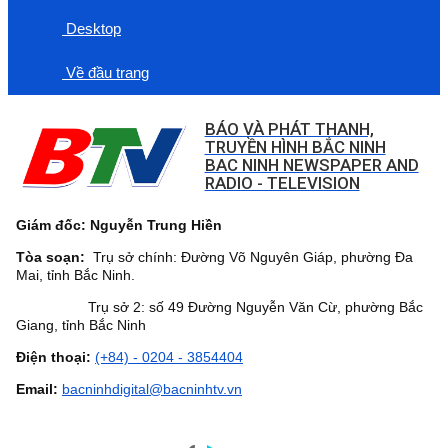
Desktop
Về đầu trang
BÁO VÀ PHÁT THANH,
TRUYỀN HÌNH BẮC NINH
BAC NINH NEWSPAPER AND
RADIO - TELEVISION
Giám đốc: Nguyễn Trung Hiền
Tòa soạn:
Trụ sở chính: Đường Võ Nguyên Giáp, phường Đa
Mai, tỉnh Bắc Ninh.
Trụ sở 2: số 49 Đường Nguyễn Văn Cừ, phường Bắc
Giang, tỉnh Bắc Ninh
Điện thoại:
(+84) - 0204 - 3854404
Email:
bacninhdigital@bacninhtv.vn