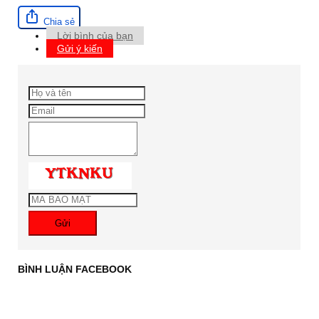
Chia sẻ
Lời bình của bạn
Gửi ý kiến
Gửi
BÌNH LUẬN FACEBOOK