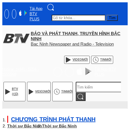
Tải App
BTV
Tìm
PLUS
BÁO VÀ PHÁT THANH, TRUYỀN HÌNH BẮC
NINH
Bac Ninh Newspaper and Radio - Television
VIDEO
MỚI
TIN
MỚI
Hotline: (+84) - 0204 -
Tải App BTV
3555568
PLUS
BTV
VIDEO
MỚI
TIN
MỚI
(CŨ)
CHƯƠNG TRÌNH PHÁT THANH
Thời sự Bắc Ninh
Thời sự Bắc Ninh