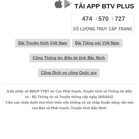
TẢI APP BTV PLUS
474
570
727
SỐ LƯỢNG TRUY CẬP TRANG
Đài Truyền hình Việt Nam
Đài Tiếng nói Việt Nam
Cổng Thông tin điện tử tỉnh Bắc Ninh
Cổng Dịch vụ công Quốc gia
Giấy phép số 80/GP-TTĐT do Cục Phát thanh, Truyền hình và Thông tin điện
tử - Bộ Thông tin và Truyền thông cấp ngày 25/5/2022.
Cấm sao chép dưới mọi hình thức nếu không có sự chấp thuận bằng văn bản
của Báo và Phát thanh, Truyền hình Bắc Ninh.