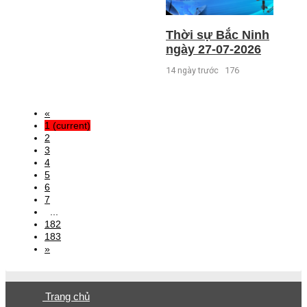
Thời sự Bắc Ninh
ngày 27-07-2026
14 ngày trước
176
«
1
(current)
2
3
4
5
6
7
...
182
183
»
Trang chủ