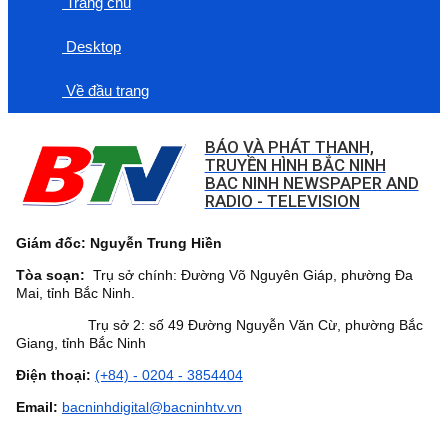
Trang chủ
Desktop
Về đầu trang
BÁO VÀ PHÁT THANH,
TRUYỀN HÌNH BẮC NINH
BAC NINH NEWSPAPER AND
RADIO - TELEVISION
Giám đốc: Nguyễn Trung Hiền
Tòa soạn:
Trụ sở chính: Đường Võ Nguyên Giáp, phường Đa
Mai, tỉnh Bắc Ninh.
Trụ sở 2: số 49 Đường Nguyễn Văn Cừ, phường Bắc
Giang, tỉnh Bắc Ninh
Điện thoại:
(+84) - 0204 - 3854404
Email:
bacninhdigital@bacninhtv.vn