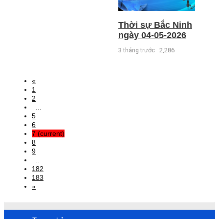
Thời sự Bắc Ninh
ngày 04-05-2026
3 tháng trước
2,286
«
1
2
...
5
6
7
(current)
8
9
..
182
183
»