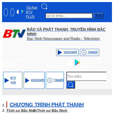
Tải App
BTV
Tìm
PLUS
BÁO VÀ PHÁT THANH, TRUYỀN HÌNH BẮC
NINH
Bac Ninh Newspaper and Radio - Television
VIDEO
MỚI
TIN
MỚI
Hotline: (+84) - 0204 -
Tải App BTV
3555568
PLUS
BTV
VIDEO
MỚI
TIN
MỚI
(CŨ)
CHƯƠNG TRÌNH PHÁT THANH
Thời sự Bắc Ninh
Thời sự Bắc Ninh