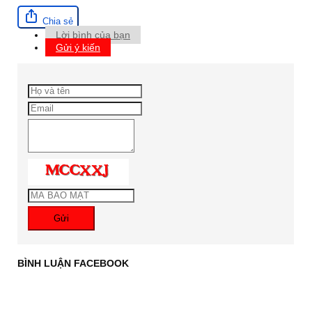
Chia sẻ
Lời bình của bạn
Gửi ý kiến
Gửi
BÌNH LUẬN FACEBOOK