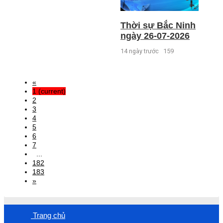
Thời sự Bắc Ninh
ngày 26-07-2026
14 ngày trước
159
«
1
(current)
2
3
4
5
6
7
...
182
183
»
Trang chủ