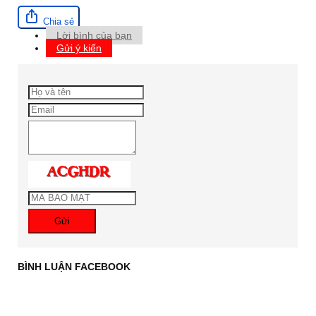
Chia sẻ
Lời bình của bạn
Gửi ý kiến
Gửi
BÌNH LUẬN FACEBOOK