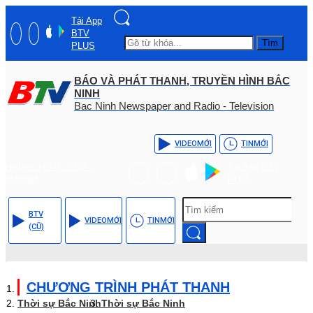
Tải App
BTV
Tìm
PLUS
BÁO VÀ PHÁT THANH, TRUYỀN HÌNH BẮC
NINH
Bac Ninh Newspaper and Radio - Television
VIDEO
MỚI
TIN
MỚI
Hotline: (+84) - 0204 -
Tải App BTV
3555568
PLUS
BTV
VIDEO
MỚI
TIN
MỚI
(CŨ)
CHƯƠNG TRÌNH PHÁT THANH
Thời sự Bắc Ninh
Thời sự Bắc Ninh