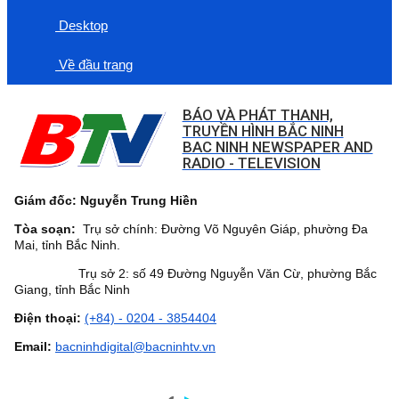
Desktop
Về đầu trang
BÁO VÀ PHÁT THANH,
TRUYỀN HÌNH BẮC NINH
BAC NINH NEWSPAPER AND
RADIO - TELEVISION
Giám đốc: Nguyễn Trung Hiền
Tòa soạn:
Trụ sở chính: Đường Võ Nguyên Giáp, phường Đa
Mai, tỉnh Bắc Ninh.
Trụ sở 2: số 49 Đường Nguyễn Văn Cừ, phường Bắc
Giang, tỉnh Bắc Ninh
Điện thoại:
(+84) - 0204 - 3854404
Email:
bacninhdigital@bacninhtv.vn