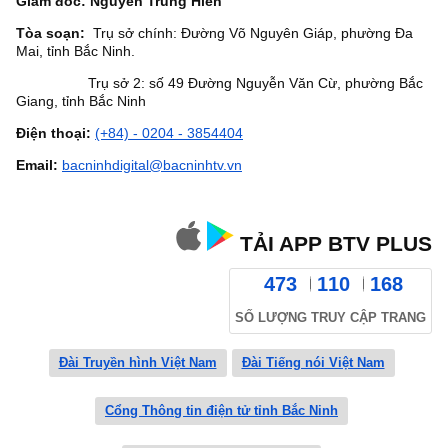
Giám đốc: Nguyễn Trung Hiền
Tòa soạn:
Trụ sở chính: Đường Võ Nguyên Giáp, phường Đa
Mai, tỉnh Bắc Ninh.
Trụ sở 2: số 49 Đường Nguyễn Văn Cừ, phường Bắc
Giang, tỉnh Bắc Ninh
Điện thoại:
(+84) - 0204 - 3854404
Email:
bacninhdigital@bacninhtv.vn
TẢI APP BTV PLUS
473
110
168
SỐ LƯỢNG TRUY CẬP TRANG
Đài Truyền hình Việt Nam
Đài Tiếng nói Việt Nam
Cổng Thông tin điện tử tỉnh Bắc Ninh