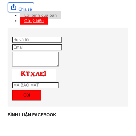
Chia sẻ
Lời bình của bạn
Gửi ý kiến
Gửi
BÌNH LUẬN FACEBOOK