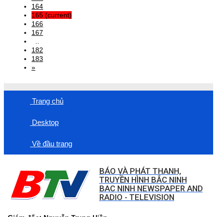
164
165
(current)
166
167
..
182
183
»
Trang chủ
Desktop
Về đầu trang
BÁO VÀ PHÁT THANH,
TRUYỀN HÌNH BẮC NINH
BAC NINH NEWSPAPER AND
RADIO - TELEVISION