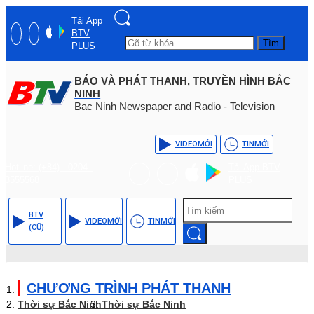
Tải App
BTV
Tìm
PLUS
BÁO VÀ PHÁT THANH, TRUYỀN HÌNH BẮC
NINH
Bac Ninh Newspaper and Radio - Television
VIDEO
MỚI
TIN
MỚI
Hotline: (+84) - 0204 -
Tải App BTV
3555568
PLUS
BTV
VIDEO
MỚI
TIN
MỚI
(CŨ)
CHƯƠNG TRÌNH PHÁT THANH
Thời sự Bắc Ninh
Thời sự Bắc Ninh