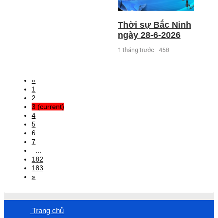
Thời sự Bắc Ninh
ngày 28-6-2026
1 tháng trước
458
«
1
2
3
(current)
4
5
6
7
...
182
183
»
Trang chủ