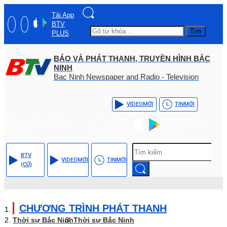
Tải App
BTV
Tìm
PLUS
BÁO VÀ PHÁT THANH, TRUYỀN HÌNH BẮC
NINH
Bac Ninh Newspaper and Radio - Television
VIDEO
MỚI
TIN
MỚI
Hotline: (+84) - 0204 -
Tải App BTV
3555568
PLUS
BTV
VIDEO
MỚI
TIN
MỚI
(CŨ)
CHƯƠNG TRÌNH PHÁT THANH
Thời sự Bắc Ninh
Thời sự Bắc Ninh