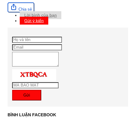
Chia sẻ
Lời bình của bạn
Gửi ý kiến
Gửi
BÌNH LUẬN FACEBOOK