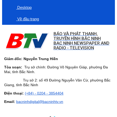
Desktop
Về đầu trang
BÁO VÀ PHÁT THANH,
TRUYỀN HÌNH BẮC NINH
BAC NINH NEWSPAPER AND
RADIO - TELEVISION
Giám đốc: Nguyễn Trung Hiền
Tòa soạn:
Trụ sở chính: Đường Võ Nguyên Giáp, phường Đa
Mai, tỉnh Bắc Ninh.
Trụ sở 2: số 49 Đường Nguyễn Văn Cừ, phường Bắc
Giang, tỉnh Bắc Ninh
Điện thoại:
(+84) - 0204 - 3854404
Email:
bacninhdigital@bacninhtv.vn