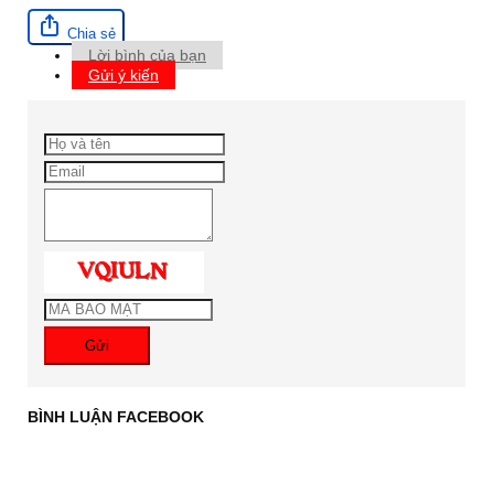
Chia sẻ
Lời bình của bạn
Gửi ý kiến
Gửi
BÌNH LUẬN FACEBOOK