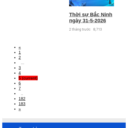
Thời sự Bắc Ninh
ngày 31-5-2026
2 tháng trước
8,713
«
1
2
...
3
4
5
(current)
6
7
..
182
183
»