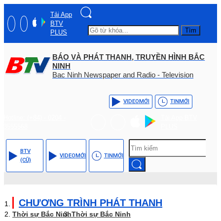
Tải App
BTV
Tìm
PLUS
BÁO VÀ PHÁT THANH, TRUYỀN HÌNH BẮC
NINH
Bac Ninh Newspaper and Radio - Television
VIDEO
MỚI
TIN
MỚI
Hotline: (+84) - 0204 -
Tải App BTV
3555568
PLUS
BTV
VIDEO
MỚI
TIN
MỚI
(CŨ)
CHƯƠNG TRÌNH PHÁT THANH
Thời sự Bắc Ninh
Thời sự Bắc Ninh