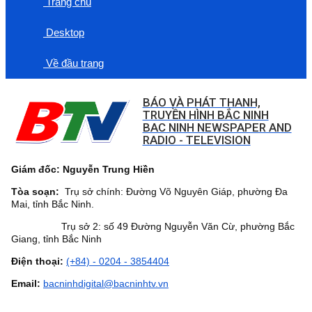
Trang chủ
Desktop
Về đầu trang
BÁO VÀ PHÁT THANH,
TRUYỀN HÌNH BẮC NINH
BAC NINH NEWSPAPER AND
RADIO - TELEVISION
Giám đốc: Nguyễn Trung Hiền
Tòa soạn:
Trụ sở chính: Đường Võ Nguyên Giáp, phường Đa
Mai, tỉnh Bắc Ninh.
Trụ sở 2: số 49 Đường Nguyễn Văn Cừ, phường Bắc
Giang, tỉnh Bắc Ninh
Điện thoại:
(+84) - 0204 - 3854404
Email:
bacninhdigital@bacninhtv.vn