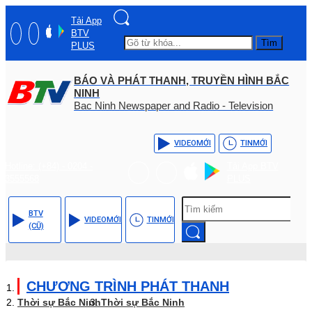
Tải App
BTV
Tìm
PLUS
BÁO VÀ PHÁT THANH, TRUYỀN HÌNH BẮC
NINH
Bac Ninh Newspaper and Radio - Television
VIDEO
MỚI
TIN
MỚI
Hotline: (+84) - 0204 -
Tải App BTV
3555568
PLUS
BTV
VIDEO
MỚI
TIN
MỚI
(CŨ)
CHƯƠNG TRÌNH PHÁT THANH
Thời sự Bắc Ninh
Thời sự Bắc Ninh