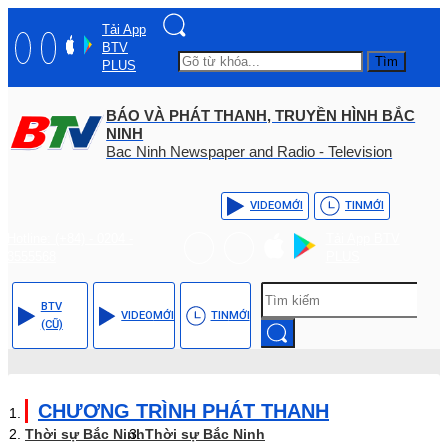
Tải App
BTV
Tìm
PLUS
BÁO VÀ PHÁT THANH, TRUYỀN HÌNH BẮC
NINH
Bac Ninh Newspaper and Radio - Television
VIDEO
MỚI
TIN
MỚI
Hotline: (+84) - 0204 -
Tải App BTV
3555568
PLUS
BTV
VIDEO
MỚI
TIN
MỚI
(CŨ)
CHƯƠNG TRÌNH PHÁT THANH
Thời sự Bắc Ninh
Thời sự Bắc Ninh