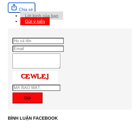
Chia sẻ
Lời bình của bạn
Gửi ý kiến
Gửi
BÌNH LUẬN FACEBOOK