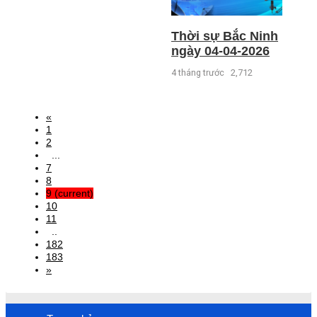
Thời sự Bắc Ninh
ngày 04-04-2026
4 tháng trước
2,712
«
1
2
...
7
8
9
(current)
10
11
..
182
183
»