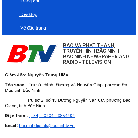
Trang chủ
Desktop
Về đầu trang
BÁO VÀ PHÁT THANH,
TRUYỀN HÌNH BẮC NINH
BAC NINH NEWSPAPER AND
RADIO - TELEVISION
Giám đốc: Nguyễn Trung Hiền
Tòa soạn:
Trụ sở chính: Đường Võ Nguyên Giáp, phường Đa
Mai, tỉnh Bắc Ninh.
Trụ sở 2: số 49 Đường Nguyễn Văn Cừ, phường Bắc
Giang, tỉnh Bắc Ninh
Điện thoại:
(+84) - 0204 - 3854404
Email:
bacninhdigital@bacninhtv.vn