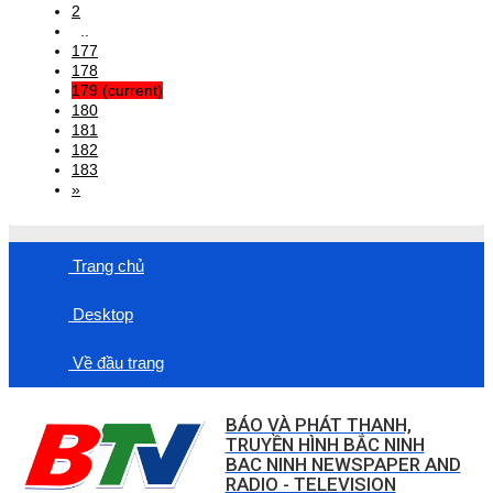
2
..
177
178
179
(current)
180
181
182
183
»
Trang chủ
Desktop
Về đầu trang
BÁO VÀ PHÁT THANH,
TRUYỀN HÌNH BẮC NINH
BAC NINH NEWSPAPER AND
RADIO - TELEVISION