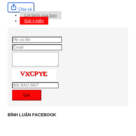
Chia sẻ
Lời bình của bạn
Gửi ý kiến
Gửi
BÌNH LUẬN FACEBOOK