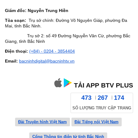
Giám đốc: Nguyễn Trung Hiền
Tòa soạn:
Trụ sở chính: Đường Võ Nguyên Giáp, phường Đa
Mai, tỉnh Bắc Ninh.
Trụ sở 2: số 49 Đường Nguyễn Văn Cừ, phường Bắc
Giang, tỉnh Bắc Ninh
Điện thoại:
(+84) - 0204 - 3854404
Email:
bacninhdigital@bacninhtv.vn
TẢI APP BTV PLUS
473
267
174
SỐ LƯỢNG TRUY CẬP TRANG
Đài Truyền hình Việt Nam
Đài Tiếng nói Việt Nam
Cổng Thông tin điện tử tỉnh Bắc Ninh