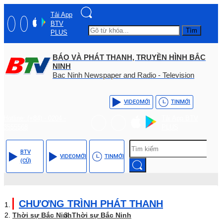
Tải App
BTV
Tìm
PLUS
BÁO VÀ PHÁT THANH, TRUYỀN HÌNH BẮC
NINH
Bac Ninh Newspaper and Radio - Television
VIDEO
MỚI
TIN
MỚI
Hotline: (+84) - 0204 -
Tải App BTV
3555568
PLUS
BTV
VIDEO
MỚI
TIN
MỚI
(CŨ)
CHƯƠNG TRÌNH PHÁT THANH
Thời sự Bắc Ninh
Thời sự Bắc Ninh