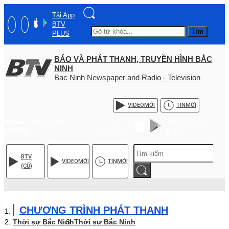
Tải App
BTV
Tìm
PLUS
BÁO VÀ PHÁT THANH, TRUYỀN HÌNH BẮC
NINH
Bac Ninh Newspaper and Radio - Television
VIDEO
MỚI
TIN
MỚI
Hotline: (+84) - 0204 -
Tải App BTV
3555568
PLUS
BTV
VIDEO
MỚI
TIN
MỚI
(CŨ)
CHƯƠNG TRÌNH PHÁT THANH
Thời sự Bắc Ninh
Thời sự Bắc Ninh