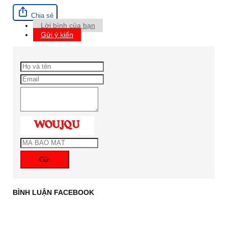
Chia sẻ
Lời bình của bạn
Gửi ý kiến
Gửi
BÌNH LUẬN FACEBOOK