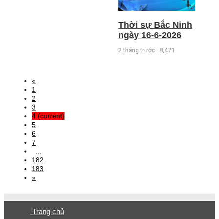
Thời sự Bắc Ninh
ngày 16-6-2026
2 tháng trước
8,471
«
1
2
3
4
(current)
5
6
7
...
182
183
»
Trang chủ