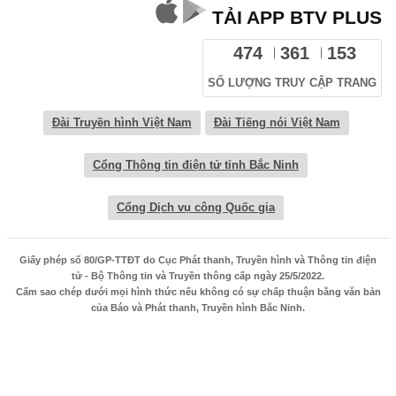
TẢI APP BTV PLUS
474
361
153
SỐ LƯỢNG TRUY CẬP TRANG
Đài Truyền hình Việt Nam
Đài Tiếng nói Việt Nam
Cổng Thông tin điện tử tỉnh Bắc Ninh
Cổng Dịch vụ công Quốc gia
Giấy phép số 80/GP-TTĐT do Cục Phát thanh, Truyền hình và Thông tin điện
tử - Bộ Thông tin và Truyền thông cấp ngày 25/5/2022.
Cấm sao chép dưới mọi hình thức nếu không có sự chấp thuận bằng văn bản
của Báo và Phát thanh, Truyền hình Bắc Ninh.