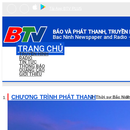
Tải App BTV PLUS
BÁO VÀ PHÁT THANH, TRUYỀN 
Bac Ninh Newspaper and Radio -
TRANG CHỦ
TRUYỀN HÌNH
RADIO
TIN TỨC
THÔNG BÁO
QUẢNG CÁO
GIỚI THIỆU
CHƯƠNG TRÌNH PHÁT THANH
Thời sự Bắc Nin