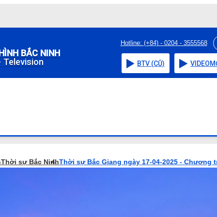
Hotline: (+84) - 0204 - 3555568
HÌNH BẮC NINH
 Television
BTV (CŨ)
VIDEO
M
h
Thời sự Bắc Ninh
Thời sự Bắc Giang ngày 17-04-2025 - Chương t