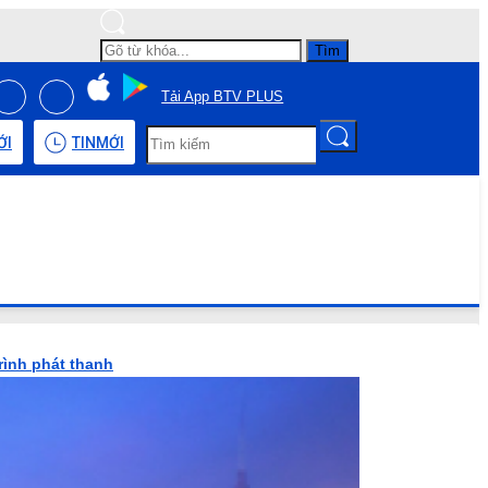
Tìm
Tải App BTV PLUS
ỚI
TIN
MỚI
rình phát thanh