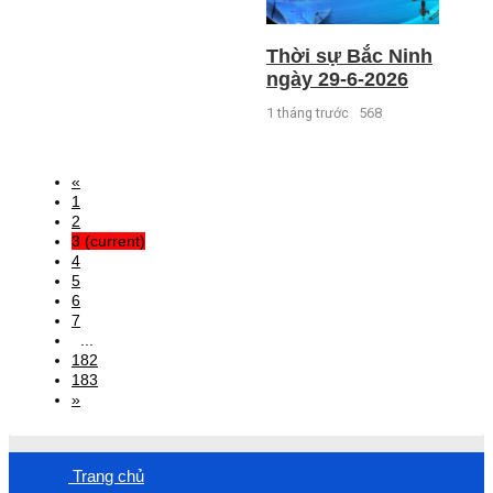
Thời sự Bắc Ninh
ngày 29-6-2026
1 tháng trước
568
«
1
2
3
(current)
4
5
6
7
...
182
183
»
Trang chủ