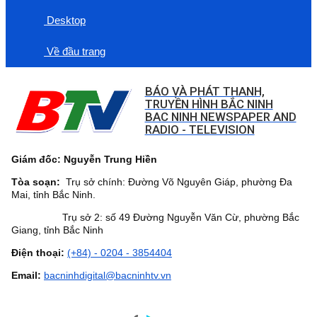
Desktop
Về đầu trang
BÁO VÀ PHÁT THANH,
TRUYỀN HÌNH BẮC NINH
BAC NINH NEWSPAPER AND
RADIO - TELEVISION
Giám đốc: Nguyễn Trung Hiền
Tòa soạn:
Trụ sở chính: Đường Võ Nguyên Giáp, phường Đa
Mai, tỉnh Bắc Ninh.
Trụ sở 2: số 49 Đường Nguyễn Văn Cừ, phường Bắc
Giang, tỉnh Bắc Ninh
Điện thoại:
(+84) - 0204 - 3854404
Email:
bacninhdigital@bacninhtv.vn