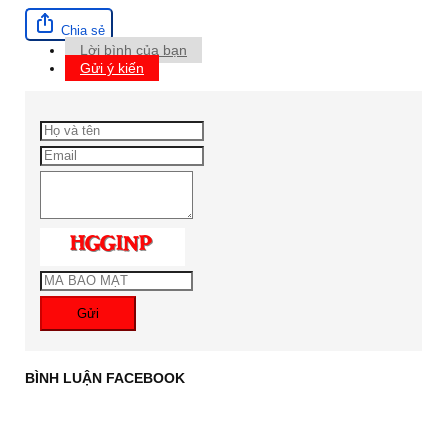
Chia sẻ
Lời bình của bạn
Gửi ý kiến
Gửi
BÌNH LUẬN FACEBOOK