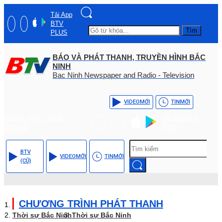
Tải App
BTV
Tìm
PLUS
BÁO VÀ PHÁT THANH, TRUYỀN HÌNH BẮC
NINH
Bac Ninh Newspaper and Radio - Television
VIDEO
MỚI
TIN
MỚI
Hotline: (+84) - 0204 -
Tải App BTV
3555568
PLUS
BTV
VIDEO
MỚI
TIN
MỚI
(CŨ)
CHƯƠNG TRÌNH PHÁT THANH
Thời sự Bắc Ninh
Thời sự Bắc Ninh